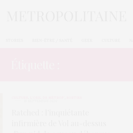
STORIES
BIEN-ÊTRE / SANTÉ
GEEK
CULTURE
N
Étiquette :
CLASSIQUE
CULTURE
,
L’OEIL DE MÉTROP’
,
SORTIES
18 SEPTEMBRE 2020
Ratched : l’inquiétante
infirmière de Vol au-dessus