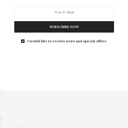
SUBSCRIBE NOW
CULTURE
,
L’OEIL DE MÉTROP’
3 DÉCEMBRE 2019
I would like to receive news and special offers.
Sélection : 5 films de Noël à voir
et revoir pendant les fêtes
Lundi 2 décembre, nous sommes officiellement entrés
dans la période des calendriers de l’avent, sapins…
CULTURE
26 FÉVRIER 2019