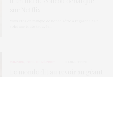
d’un nid de coucou débarque
sur Netflix
Vous êtes en manque de bonne série à regarder ? En
voici une toute trouvée…
CULTURE
,
L’OEIL DE MÉTROP’
6 JUILLET 2020
Le monde dit au revoir au géant
de la musique Ennio Morricone
Il avait 91 ans, et il s’en est allé. L’un des plus grands
compositeurs contemporains…