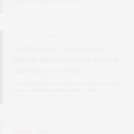
terminer le lundi 11 mai prochain.…
CULTURE
,
L’OEIL DE MÉTROP’
10 AVRIL 2020
Confinement : les idées de
Métrop pour s’occuper le week-
end du 11/12/13 avril
Chez Métropolitaine, on s’adapte ! Puisqu’on ne peut
plus vous partager nos bons plans « sorties »…
BIEN-ÊTRE / SANTÉ
9 AVRIL 2020