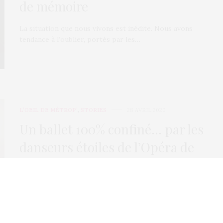
de mémoire
La situation que nous vivons est inédite. Nous avons
tendance à l’oublier, portés par les…
L’OEIL DE MÉTROP’
,
STORIES
28 AVRIL 2020
Un ballet 100% confiné… par les
danseurs étoiles de l’Opéra de
Paris
Comme tous les sportifs de haut niveau, les danseurs
et danseuses de l’Opéra de Paris…