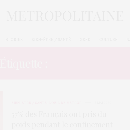
STORIES
BIEN-ÊTRE / SANTÉ
GEEK
CULTURE
N
Étiquette :
CONFINEMEN
BIEN-ÊTRE / SANTÉ
,
L’OEIL DE MÉTROP’
7 MAI 2020
57% des Français ont pris du
poids pendant le confinement