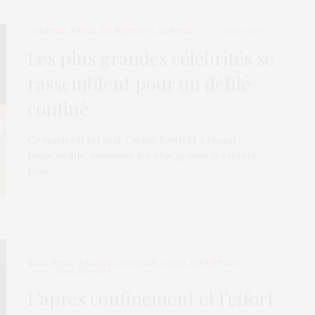
CULTURE
,
L’OEIL DE MÉTROP’
,
SORTIES
1 MAI 2020
Les plus grandes célébrités se
rassemblent pour un défilé
confiné
Ce vendredi 1er mai, Carine Roitfeld a réussi
l’impensable, mobiliser les plus grands créateurs
pour…
BIEN-ÊTRE / SANTÉ
,
CULTURE
,
L’OEIL DE MÉTROP’
28 AVRIL 2020
L’après confinement et l’effort