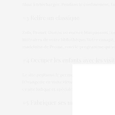
films à télécharger. Pendant le confinement, to
#3 Relire un classique
Zola, Proust, Dumas ou encore Maupassant : ce
littéraires de votre bibliothèque. Votre canapé,
madeleine de Proust, voici le programme qui v
#4 Occuper les enfants avec les visi
Le site petitsmo.fr permet à vos enfants de vis
l’Orangerie en visite virtuelle et interactive. 
ce site ludique et spécialement fait pour eux.
#5 Fabriquer ses masques en tissu