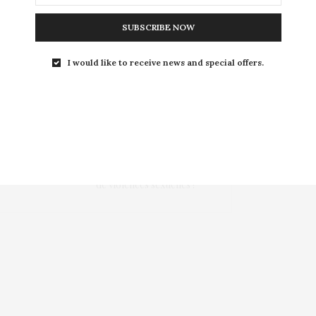
fabrication maison de masques en tissu
.
sques et qu’il vaut mieux laisser les
SUBSCRIBE NOW
et les malades, nous vous proposons de
I would like to receive news and special offers.
votre masque en tissu maison.
TIONS
,
SORTIES
,
SORTIR
NEXT ARTICLE
Covid-19 : vers une recrudescence mondiale
de violences sexuelles ?