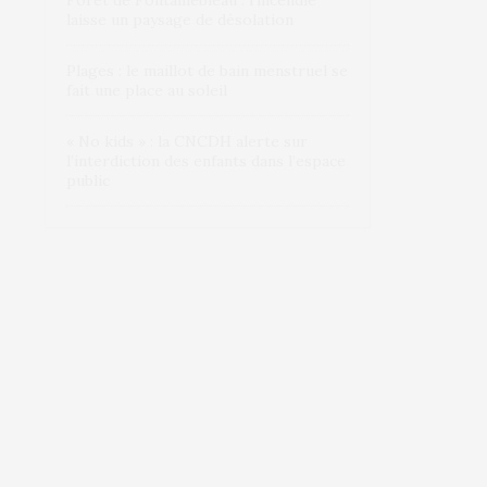
Forêt de Fontainebleau : l’incendie
laisse un paysage de désolation
Plages : le maillot de bain menstruel se
fait une place au soleil
« No kids » : la CNCDH alerte sur
l’interdiction des enfants dans l’espace
public