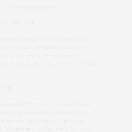
ection, rien que pour vous.
it » sur Netflix
mentaire animalier ? En ce moment sur
terre, la nuit ». Six épisodes d’environ 45
animal… de nuit. Filmées en caméra
ctaculaires les unes que les autres. Évasion
etek
nnement d’un mois ou deux à la Cinetek.
orie les plus grands classiques du cinéma.
 réalisateurs du septième art pour vous
an. Chaque mois, un nouveau thème et des