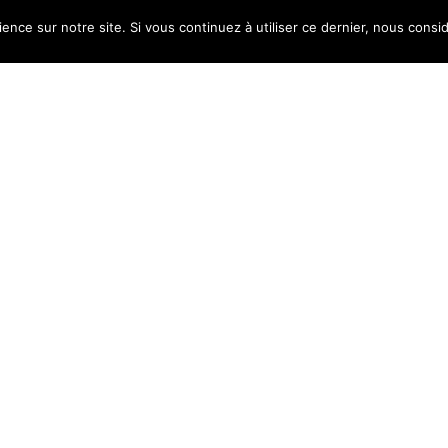
manière équitable entre les huit
ence sur notre site. Si vous continuez à utiliser ce dernier, nous consi
e uses cookies. Learn more about our use of cookies:
Cookie Policy
dition du LVMH Prize 2020 consacre les
 de mode ouvert aux designers du monde
 au moins deux collections de prêt-à-
x designers du monde entier et les
rise »,
précise Delphine Arnault, directrice
 la jeune création de mode
insi qu’un mentorat dans de nombreux
n, l’image, la communication, le marketing,
uelle et le sourcing. Cette année, la crise
entraîné, auront raison de l’événement.