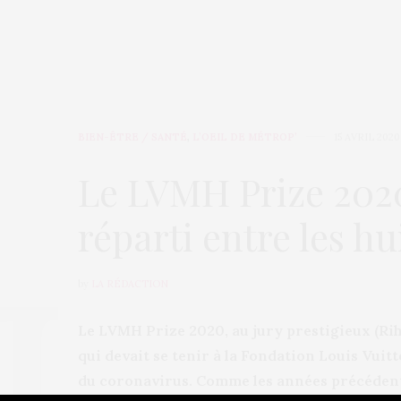
BIEN-ÊTRE / SANTÉ
,
L’OEIL DE MÉTROP’
15 AVRIL 2020
Le LVMH Prize 202
réparti entre les hui
by
LA RÉDACTION
Le LVMH Prize 2020, au jury prestigieux (Rih
qui devait se tenir à la Fondation Louis Vuitto
du coronavirus. Comme les années précédentes