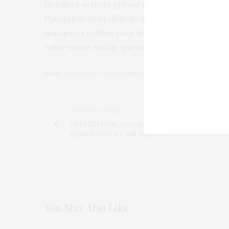
Dernière activité prévue pour ce week-end : la
Puisqu’il devient difficile de se procurer des ma
masques certifiés pour le personnel soignant 
relire notre article qui vous aide à fabriquer 
TAGS:
ACTIVITÉS
,
CONFINEMENT
,
CONSEILS
,
IDÉES
,
OCCUPA
PREVIOUS ARTICLE
Le LVMH Prize 2020 sera équitablement
réparti entre les huit finalistes
You May Also Like