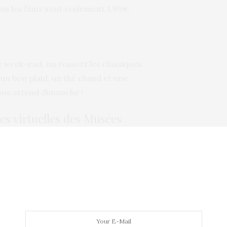
us les films sont seulement 1,99€.
 week-end, on ressort les classiques
 un bon plaid, un thé chaud et une
ous attend dimanche !
tes virtuelles des Musées
iter le Musée d’Orsay ainsi que le Musée de
De quoi les occuper une bonne heure grâce à