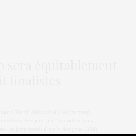
0 sera équitablement
t finalistes
anna, Virgil Abloh, Stella McCartney),
n à Paris le 5 juin, a été annulé à cause
, ce jury devait élire le designer 2020.