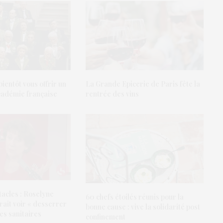
ientôt vous offrir un
La Grande Epicerie de Paris fête la
Académie française
rentrée des vins
tacles : Roselyne
60 chefs étoilés réunis pour la
ait voir « desserrer
bonne cause : vive la solidarité post
tes sanitaires
confinement