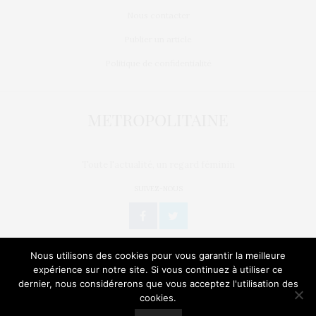
Nous contacter
Publier un article
Politique de confidentialité
Toute l'actualité, un regard féminin
SUIVEZ-NOUS
Nous utilisons des cookies pour vous garantir la meilleure
expérience sur notre site. Si vous continuez à utiliser ce
dernier, nous considérerons que vous acceptez l'utilisation des
L’OEIL DE MÉTROP’
STORIES
BIEN-ÊTRE / SANTÉ
cookies.
Our site uses cookies. Learn more about our use of cookies:
Cookie
Policy
GEEK
CULTURE
NATURE
SORTIES