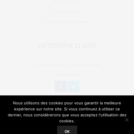
Nous contacter
Publier un article
Politique de confidentialité
Toute l'actualité, un regard féminin
SUIVEZ-NOUS
Nous utilisons des cookies pour vous garantir la meilleure
expérience sur notre site. Si vous continuez à utiliser ce
dernier, nous considérerons que vous acceptez l'utilisation des
L’OEIL DE MÉTROP’
STORIES
BIEN-ÊTRE / SANTÉ
cookies.
Our site uses cookies. Learn more about our use of cookies:
Cookie
Policy
GEEK
CULTURE
NATURE
SORTIES
OK