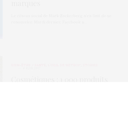
marques
Le réseau social de Mark Zuckerberg n’en finit de se
renouveler. Mardi dernier, Facebook a…
BIEN-ÊTRE / SANTÉ
,
L’OEIL DE MÉTROP’
,
STORIES
8 JUIN 2017
Cosmétiques : 1 000 produits
potentiellement dangereux,
selon l’UFC-Que Choisir
Il y a environ 1 an, l’UFC-Que Choisir a décidé de créer
et de publier…