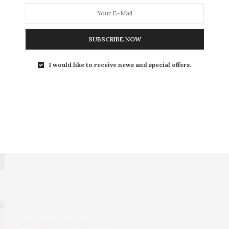
SUBSCRIBE NOW
I would like to receive news and special offers.
CULTURE
30 AOÛT 2012
Une surprise pour votre minou
Mais non… Pas ce minou la voyons ! Coquines…. Je
parle de votre animal de…
STORIES
9 JUILLET 2012