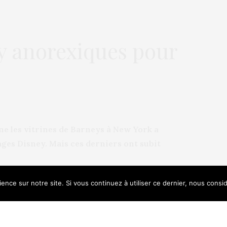
y anorexiques pour
ne les vitrines de Barneys à New York a
ages Disney. Mais ces derniers ont subit
ence sur notre site. Si vous continuez à utiliser ce dernier, nous consi
e uses cookies. Learn more about our use of cookies:
Cookie Policy