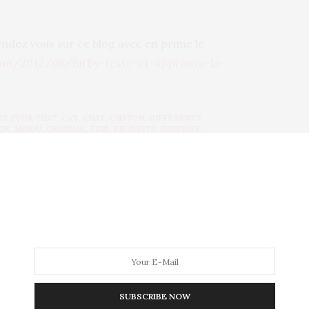
rendez vous sur ce blog avec en prime le
om/2012/08/furby-teste-et-approuve-la-
OX POUR CHAT
,
CAT
,
CHAT
,
CHATON
,
DIFFÉRENTS
OX
,
MINOU
,
ORIGINAL
,
PRIX
,
PRODUITS
,
SURPRISE
,
NEXT ARTICLE
Adèle ne s'est pas mariée en cachette
SUBSCRIBE NOW