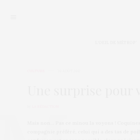
L’OEIL DE MÉTROP’
CULTURE
30 AOÛT 2012
Une surprise pour 
by
LA RÉDACTION
Mais non… Pas ce minou la voyons ! Coquines…
compagnie préféré, celui qui a des tas de poils