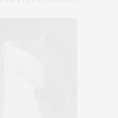
: nous allons parler ici d’une « box »