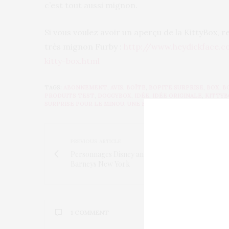
c’est tout aussi mignon.
Si vous voulez avoir un aperçu de la KittyBox, 
très mignon Furby :
http://www.heydickface.c
kitty-box.html
TAGS:
ABONNEMENT
,
AVIS
,
BOÎTE
,
BOPITE SURPRISE
,
BOX
,
B
PRODUITS TEST
,
DOGGYBOX
,
IDÉE
,
IDÉE ORIGINALE
,
KITTYB
SURPRISE POUR LE MINOU
,
UNE BOX
PREVIOUS ARTICLE
Personnages Disney anorexiques pour
Barneys New York
1 COMMENT