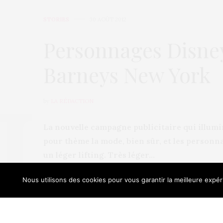
STORIES
30 AOÛT 2012
Personnages Disne
Barneys New York
by
LA RÉDACTION
La nouvelle campagne publicitaire qui illumi
pour thème la mode, bien sûr, et les personn
un léger lifting. Très léger…
Nous utilisons des cookies pour vous garantir la meilleure expéri
Our sit