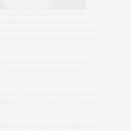
Si vous ne le savez pas, vous avez vécu
st littéralement « une boîte » que l’on
dedans. Vous avez la box beauté, la box thé,
iture et maintenant, la box pour votre chat
box, une boîte reçue par la poste tous les
a y découvrir des croquettes, jouets,
mignon, à chacune de se faire une opinion.
vable ici :
http://www.kitty-box.fr/
au prix
iens existe, ça s’appelle la « Doggybox » et