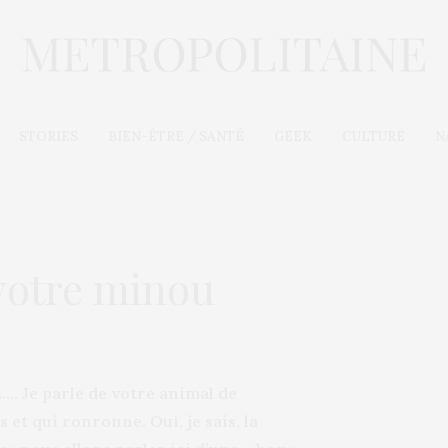
STORIES
BIEN-ÊTRE / SANTÉ
GEEK
CULTURE
N
votre minou
. Je parle de votre animal de
 et qui ronronne. Oui, je sais, la