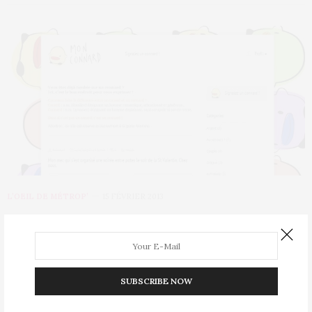
L’OEIL DE MÉTROP’
15 FÉVRIER 2013
Monconnard.com : le site de
délation collective
Cet homme feint d’avoir des principes alors qu’il est marié et
SUBSCRIBE NOW
vous drague en secret?…