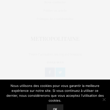
Nous contacter
Publier un article
Politique de confidentialité
Toute l'actualité, un regard féminin
SUIVEZ-NOUS
Nous utilisons des cookies pour vous garantir la meilleure
expérience sur notre site. Si vous continuez à utiliser ce
dernier, nous considérerons que vous acceptez l'utilisation des
L’OEIL DE MÉTROP’
STORIES
BIEN-ÊTRE / SANTÉ
cookies.
Our site uses cookies. Learn more about our use of cookies:
Cookie
Policy
GEEK
CULTURE
NATURE
SORTIES
OK