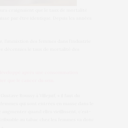
eurs craignaient que le taux de mortalité
isse par être identique. Depuis les années
ne
, l’immixtion des femmes dans l’industrie
re décennies le taux de mortalité des
 développé après une consommation
ier que le cancer du sein.
Gustave Roussy à Villejuif, « il faut du
 femmes qui sont entrées en masse dans le
 augmenter quand elles vieillissent, c’est-
ttribuable au tabac chez les femmes va donc
 »