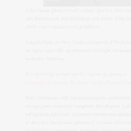
Cela faisait plusieurs décennies que les cherch
des fumeurs et des fumeuses aux Etats-Unis fin
2000, ces craintes sont justifiées.
Selon l’étude du
New England Journal of Medici
du tabac est telle qu’elles ont rattrapé en quat
hommes fumeurs.
Il se pourrait même que le cancer du poumon
excessive et longue du tabac serait plus meurtr
Pour Catherine Hill, épidémiologiste à l’Institut 
temps pour mesurer l’ampleur des dégâts. Les
tabagisme dans leur jeunesse voient leur risque
à-dire des décennies plus tard. La mortalité a
continuer à augmenter au moins jusqu’en 2020