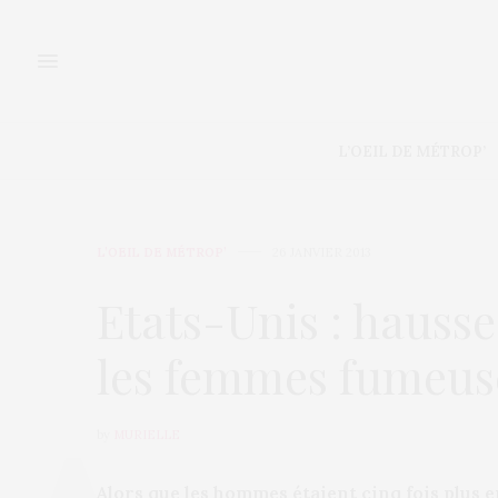
L’OEIL DE MÉTROP’
L’OEIL DE MÉTROP’
26 JANVIER 2013
Etats-Unis : hausse
les femmes fumeus
by
MURIELLE
Alors que les hommes étaient cinq fois plus