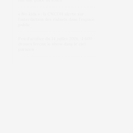
fait une place au soleil
« No kids » : la CNCDH alerte sur
l’interdiction des enfants dans l’espace
public
Feu d’artifice du 14 juillet 2026 : 1 600
drones feront le show dans le ciel
parisien