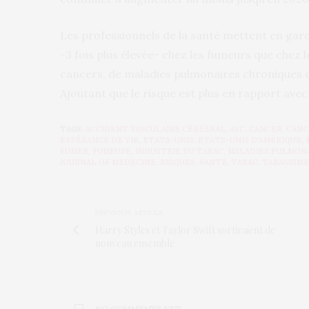
Les professionnels de la santé mettent en gard
-3 fois plus élevée- chez les fumeurs que chez
cancers, de maladies pulmonaires chroniques o
Ajoutant que le risque est plus en rapport avec
TAGS:
ACCIDENT VASCULAIRE CÉRÉBRAL
,
AVC
,
CANCER
,
CANC
ESPÉRANCE DE VIE
,
ETATS-UNIS
,
ETATS-UNIS D'AMÉRIQUE
,
FUMER
,
FUMEUSE
,
INDUSTRIE DU TABAC
,
MALADIES PULMON
JOURNAL OF MEDECINE
,
RISQUES
,
SANTÉ
,
TABAC
,
TABAGISME
PREVIOUS ARTICLE
Harry Styles et Taylor Swift sortiraient de
nouveau ensemble
NO COMMENTS YET