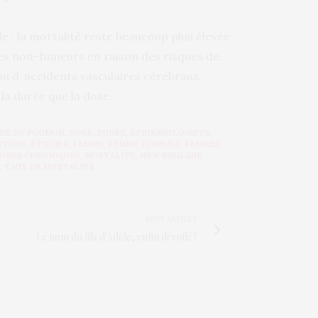
e : la mortalité reste beaucoup plus élevée
 les non-fumeurs en raison des risques de
u d’ accidents vasculaires cérébraux.
 la durée que la dose.
ER DU POUMON
,
DOSE
,
DURÉE
,
ÉPIDÉMIOLOGISTE
,
ÉTUDE
,
ÉTUDIER
,
FEMME
,
FEMME FUMEUSE
,
FEMMES
,
AIRES CHRONIQUES
,
MORTALITÉ
,
NEW ENGLAND
,
TAUX DE MORTALITÉ
NEXT ARTICLE
Le nom du fils d'Adèle, enfin dévoilé?