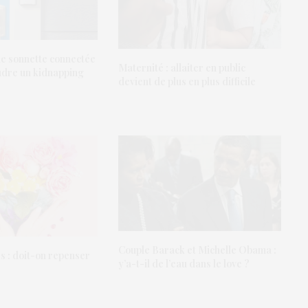
ne sonnette connectée
Maternité : allaiter en public
udre un kidnapping
devient de plus en plus difficile
Couple Barack et Michelle Obama :
s : doit-on repenser
y’a-t-il de l’eau dans le love ?