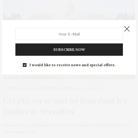
SUBSCRIBE NOW
I would like to receive news and special offers.
CULTURE
,
L’OEIL DE MÉTROP’
,
SORTIES
5 JUILLET 2019
Cet été, on se met au frais dans les
jardins de Versailles
Vous en avez déjà assez des fortes chaleurs qui s’abattent sur
notre pays ? Et…