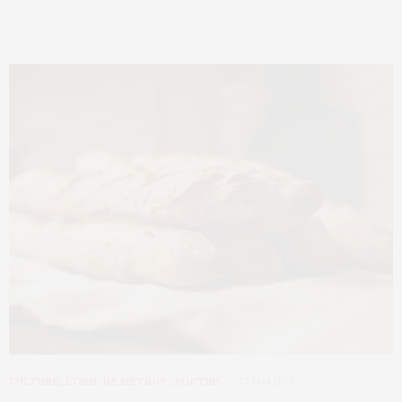
CULTURE
,
L’OEIL DE MÉTROP’
,
SORTIES
17 MAI 2019