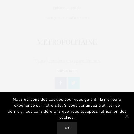
Publier un article
Politique de confidentialité
Toute l'actualité, un regard féminin
SUIVEZ-NOUS
Nous utilisons des cookies pour vous garantir la meilleure
expérience sur notre site. Si vous continuez à utiliser ce
dernier, nous considérerons que vous acceptez l'utilisation des
L’OEIL DE MÉTROP’
STORIES
BIEN-ÊTRE / SANTÉ
cookies.
Our site uses cookies. Learn more about our use of cookies:
Cookie
Policy
GEEK
CULTURE
NATURE
SORTIES
OK
ACCEPT