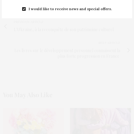
TAGS:
FÉMINISME
,
FEMMES
,
NYC
,
USA
I would like to receive news and special offers.
PREVIOUS ARTICLE
L'Ukraine, à la reconquête de son patrimoine culturel
NEXT ARTICLE
Les livres sur le développement personnel connaissent la
plus forte progression en France
You May Also Like