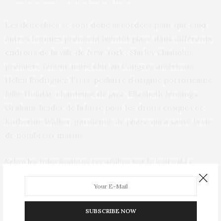
Statue de Jeanne d’Arc dans un parc de NYC
Les deux élues se sont donc accordées pour que cinq
autres femmes prennent bientôt place dans différents
endroits de la ville de New York : Shirley Chisholm,
première femme noire élue au Congrès américain,
Helen Rodriguez Trias, pédiatre d’origine portoricaine,
Billie Holiday, chanteuse de jazz, Elizabeth Jennings
Graham, leader de la lutte pour les droits civiques et
Katherine Walker, gardienne de phare qui a sauvé la vie
de nombreux marins.
Selon les informations recueillies par le journal Le
Monde, ces représentations seront financées par le
département des affaires culturelles de la ville. Elles
devraient voir le jour au cours en 2020.
SUBSCRIBE NOW