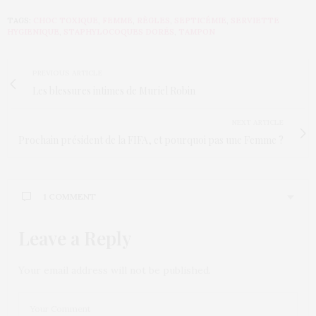
TAGS:
CHOC TOXIQUE
,
FEMME
,
RÈGLES
,
SEPTICÉMIE
,
SERVIETTE
HYGIENIQUE
,
STAPHYLOCOQUES DORÉS
,
TAMPON
PREVIOUS ARTICLE
Les blessures intimes de Muriel Robin
NEXT ARTICLE
Prochain président de la FIFA, et pourquoi pas une Femme ?
1 COMMENT
Leave a Reply
KELLY
DIT :
Le temple de la serviette lavable et de la coupe
menstruelle
http://www.biokime.com/serviettes-
Your email address will not be published.
hygieniques-lavables.html
que je recommande
partout
15 JUILLET 2015 À 17 H 32 MIN