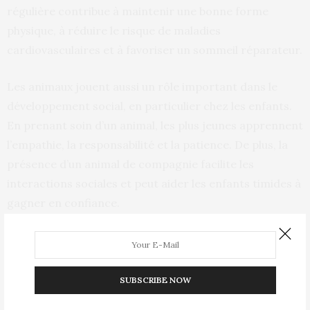
régulière contribue à maintenir une bonne forme
physique, à réduire le risque de maladies
cardiovasculaires et à favoriser un sommeil réparateur.
Les animaux jouent aussi un rôle important dans le
développement social, en particulier chez les enfants.
En prenant soin d’un animal, les plus jeunes apprennent
l’empathie, la responsabilité et la patience. De plus, la
présence d’un animal de compagnie facilite les
interactions sociales et peut aider les enfants timides à
gagner en confiance.
Enfin, il est intéressant de noter que les animaux de
compagnie peuvent également avoir un impact positif
sur notre santé physique. Des études ont montré que
SUBSCRIBE NOW
les personnes ayant un animal sont moins susceptibles