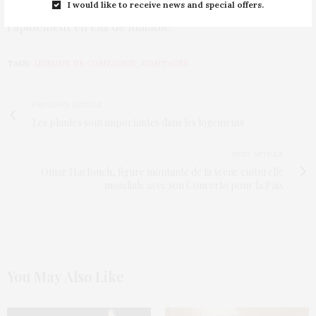
I would like to receive news and special offers.
de tomber malades et qu’elles se rétablissent plus
rapidement en cas de maladie.
TAGS:
ANIMAUX DE COMPAGNIE
,
AVANTAGES
PREVIOUS ARTICLE
Les plantes sont importantes dans les logements
NEXT ARTICLE
Omar Harfouch, figure montante de la scène culturelle
mondiale avec son Concerto pour la Paix
You May Also Like