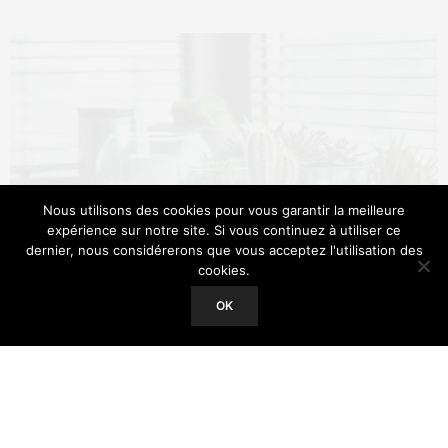
Nous utilisons des cookies pour vous garantir la meilleure
expérience sur notre site. Si vous continuez à utiliser ce
dernier, nous considérerons que vous acceptez l'utilisation des
cookies.
Our site uses cookies. Learn more about our use of cookies:
Cookie
Policy
OK
ACCEPT
Dans un monde où la vie urbaine prend le pas sur les
espaces naturels, les plantes d’intérieur offrent une
oasis de verdure au cœur de nos foyers. Elles ne se
contentent pas seulement d’embellir nos espaces de
vie, mais jouent un rôle crucial pour notre bien-être