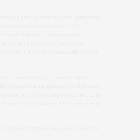
ssionnels dans ce domaine très optimistes,
n du cancer du sein est en vue. Ces
éviter l’utilisation de ces produits
es produits chimiques présents dans
 les dérivés de désinfectants utilisés dans
limiter au maximum la consommation
ible l’exposition aux substances chimiques.
es humides ou encore un aspirateur doté d’un
Selon l’Institut national, le cancer affecte
.
NE
,
DÉSINFECTANTS
,
ESSENCE
,
GASOIL
,
PRÉVENTION