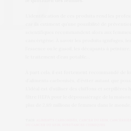
le quotidien des femmes.
L’identification de ces produits rend les profe
car ils estiment qu’une possibilité de préventio
scientifiques recommandent alors aux femmes d’
cancérigène. À savoir les produits ignifuges, l
l’essence ou le gasoil, les décapants à peinture,
le traitement d’eau potable…
À part cela, il est fortement recommandé de 
d’aliments carbonisés, d’éviter autant que poss
L’idéal est d’utiliser des chiffons et serpillèr
filtre HEPA pour le dépoussiérage de la maison. 
plus de 2,89 millions de femmes dans le monde
TAGS:
ALIMENTS CARBONISÉS
,
CANCER DU SEIN
,
CANCÉRIGÈ
DU CANCER DU SEIN
,
SUBSTANCES CHIMIQUES