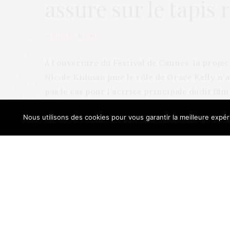
assure sur le tapis
by
PAULA ANDRADE
À l’ouverture du Festival de Cannes, la proje
Nicole Kidman joue le rôle de Grace Kelly n’a
pas le cas pour l’actrice principale dudit fil
Festival.
Nous utilisons des cookies pour vous garantir la meilleure expéri
Our sit
La star hollywoodienne incarne le rêve de toute
naturel, intelligence, force, érotisme… Elle ass
vulgarité.
Son divorce en 2001 l’a pratiquement contraint
décevoir son public, malgré qu’elle soit sortie 
son ex qui a eu la garde de ses enfants adopti