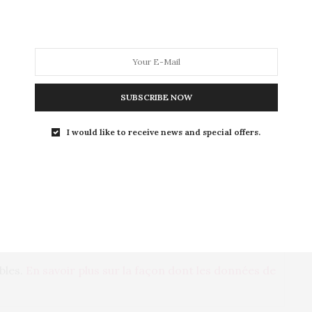
SUBSCRIBE NOW
I would like to receive news and special offers.
AIRES PAR E-MAIL.
PAR E-MAIL.
ables.
En savoir plus sur la façon dont les données de