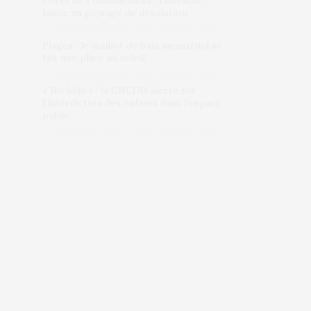
Forêt de Fontainebleau : l’incendie
laisse un paysage de désolation
Plages : le maillot de bain menstruel se
fait une place au soleil
« No kids » : la CNCDH alerte sur
l’interdiction des enfants dans l’espace
public