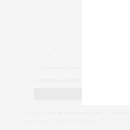
PRÉVENEZ-MOI DE TOUS LES NOUVEAUX COMMENT
PRÉVENEZ-MOI DE TOUS LES NOUVEAUX ARTICLES 
Ce site utilise Akismet pour réduire les indésir
vos commentaires sont traitées
.