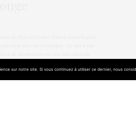
 rouge
ction du film d’Olivier Dahan dans lequel
 pas eu le succès escompté. Ce qui n’est
m lors de sa montée sur les marches du
ence sur notre site. Si vous continuez à utiliser ce dernier, nous consi
e uses cookies. Learn more about our use of cookies:
Cookie Policy
s les quarantaines : beauté, élégance,
ure ces qualités en tout raffinement et sans
 à assurer son image afin de ne pas
perdante au cours du procès. En effet, c’est
fs. 2008 fut une année de tournure pour