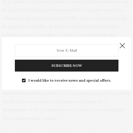
Si la plupart des entreprises étaient déjà mobilisées sur
le sujet de l’égalité professionnelle, la publication des
résultats de leur index a eu l’effet d’un accélérateur. Sur
la question sensible de la part des femmes dans les
hauts salaires, Caroline Le Bayon, responsable du
développement des compétences chez Naval Group,
reconnaît que l’index a déclenché des actions : «
Nous
sommes conscients du problème et nous avons décidé
SUBSCRIBE NOW
d’imposer des femmes dans les plans de succession de tous
nos comités de direction
». Franck Cheron, associé chez
I would like to receive news and special offers.
Deloitte, souligne cet effort récent dans de
nombreuses entreprises : «
Le focus est mis sur les postes
de direction avec des rattrapages salariaux, des
promotions et des formations en interne pour sensibiliser
les managers aux enjeux
».