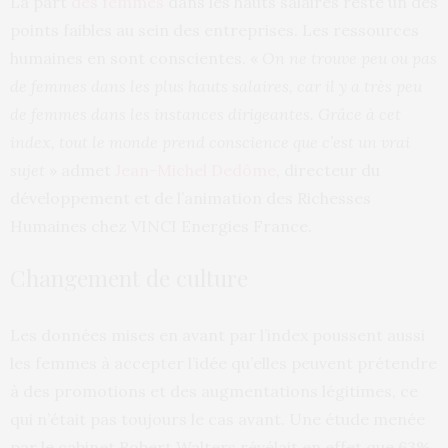
La part
des femmes
dans les hauts salaires reste un des
points faibles au sein des entreprises. Les ressources
humaines en sont conscientes. «
On ne trouve peu ou pas
de femmes dans les plus hauts salaires, car il y a très peu
de femmes dans les instances dirigeantes. Grâce à cet
index, tout le monde prend conscience que c’est un vrai
sujet
» admet
Jean-Michel Dedôme
, directeur du
développement et de l’animation des Richesses
Humaines chez VINCI Energies France.
Changement de culture
Les données mises en avant par l’index poussent aussi
les femmes à accepter l’idée qu’elles peuvent prétendre
à des promotions et des augmentations légitimes, ce
qui n’était pas toujours le cas avant. Une étude menée
par le cabinet Robert Walters révélait en effet que 63%