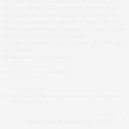
Le couple marocain incriminé n’est pas parvenu à
convaincre le tribunal de première instance de Rabat
de la légalité de leur mariage, pourtant soumis à un
acte légal musulman. De son côté, si Mohsine Karim-
Bennani n’est pas accusé d’adultère, c’est parce que sa
première femme n’a pas porté plainte.
L’affaire, complexe ou rendue complexe, doit être jugée
en cassation.
Crédit photo : [-Prinny Man-]
TAGS:
ADULTÈRE
,
FEMME
,
MAROC
,
PRISON
PREVIOUS ARTICLE
28,5 ans : c'est l’âge moyen pour un premier enfant chez les
femmes françaises
NEXT ARTICLE
Pour le Groupe HD Media l’été sera « greenery »