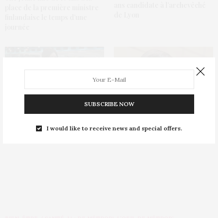
ans candidate à l’archevêché
place de la première ministre
de Lyon
finlandaise le temps d’une
journée
SUBSCRIBE NOW
Corée du Sud : une femme
Historique : Ekaterini
présente le JT pour la
Sakellaropoulou, première
I would like to receive news and special offers.
première fois
femme présidente de la Grèce