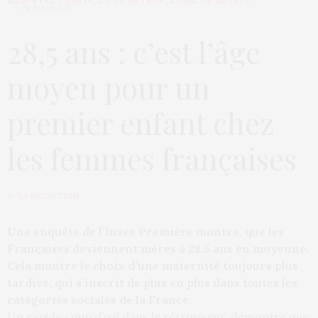
BIEN-ÊTRE / SANTÉ
,
L'♂ DE MÉTROP'
,
L’OEIL DE MÉTROP’
28 MARS 2017
28,5 ans : c’est l’âge
moyen pour un
premier enfant chez
les femmes françaises
by
LA RÉDACTION
Une enquête de l’Insee Première montre, que les
Françaises deviennent mères à 28,5 ans en moyenne.
Cela montre le choix d’une maternité toujours plus
tardive, qui s’inscrit de plus en plus dans toutes les
catégories sociales de la France.
Un rapide coup d’œil dans le rétroviseur, démontre que