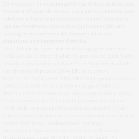
En évoquant, et en relayant le cas d’Hind Achabi, une
femme d’affaires de 38 ans, qui a été condamnée pour
adultère à 2 ans de prison ferme, on met la lumière
sur ses nombreux imbroglios judiciaires liés aux
mariages qui amènent des femmes dans des
situations extrêmement difficiles.
Hind Achabi, propriétaire de la compagnie aérienne
Dalia Air, est accusée d’adultère par son ex-mari, Sadiq
Marafi, ambassadeur du Koweït en Autriche, dont elle
est divorcée depuis fin 2014. Elle se retrouve
incarcérée depuis août 2016. Elle l’avait épousé en mars
2013, et en août 2014, elle lance une procédure de
divorce par procuration, qui est acceptée par le mari.
Celui-ci renvoie les documents par coursier à New-
York, où ils avaient une résidence secondaire. Hind
Achabi aurait conservé les documents originaux dans le
coffre-fort de sa résidence new-yorkaise.
Hind Achabi, épouse en secondes noces l’homme
d’affaires marocain Mohsine Karim-Bennani. En