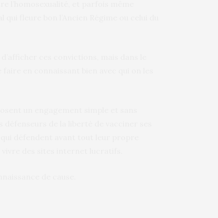
tre l’homosexualité, et parfois même
l qui fleure bon l’Ancien Régime ou celui du
 d’afficher ces convictions, mais dans le
 faire en connaissant bien avec qui on les
posent un engagement simple et sans
 défenseurs de la liberté de vacciner ses
 qui défendent avant tout leur propre
ivre des sites internet lucratifs.
nnaissance de cause.