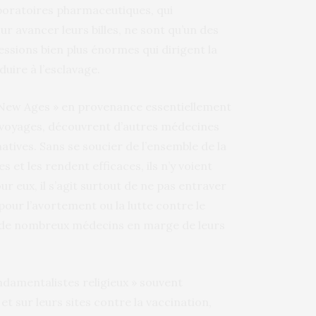
aboratoires pharmaceutiques, qui
 avancer leurs billes, ne sont qu’un des
ssions bien plus énormes qui dirigent la
duire à l’esclavage.
s « New Ages » en provenance essentiellement
s voyages, découvrent d’autres médecines
natives. Sans se soucier de l’ensemble de la
 et les rendent efficaces, ils n’y voient
 eux, il s’agit surtout de ne pas entraver
pour l’avortement ou la lutte contre le
ion de nombreux médecins en marge de leurs
ndamentalistes religieux » souvent
t sur leurs sites contre la vaccination,