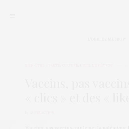
L’OEIL DE MÉTROP’
BIEN-ÊTRE / SANTÉ
,
CULTURE
,
L’OEIL DE MÉTROP’
12
Vaccins, pas vaccins,
« clics » et des « li
by
LA RÉDACTION
Vaccins, pas vaccins, sur le net la polémique 