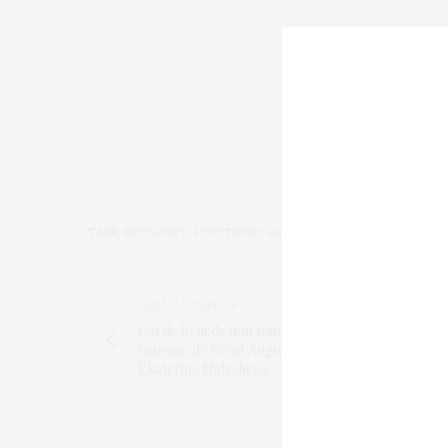
TAGS:
INTERNET
,
PETITIONS
,
VACCINATION
,
VACCINS
PREVIOUS ARTICLE
Pas de bénédiction paternelle pour le
mariage de Ernst August de Hanovre Jr et
Ekaterina Malysheva