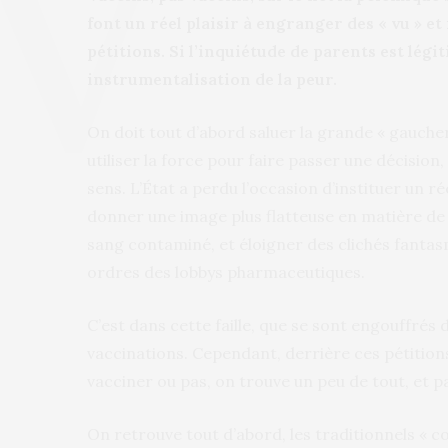
font un réel plaisir à engranger des « vu » et
pétitions. Si l’inquiétude de parents est légiti
instrumentalisation de la peur.
On doit tout d’abord saluer la grande « gauche
utiliser la force pour faire passer une décisi
sens. L’État a perdu l’occasion d’instituer un r
donner une image plus flatteuse en matière de 
sang contaminé, et éloigner des clichés fanta
ordres des lobbys pharmaceutiques.
C’est dans cette faille, que se sont engouffré
vaccinations. Cependant, derrière ces pétitions 
vacciner ou pas, on trouve un peu de tout, et p
On retrouve tout d’abord, les traditionnels « c