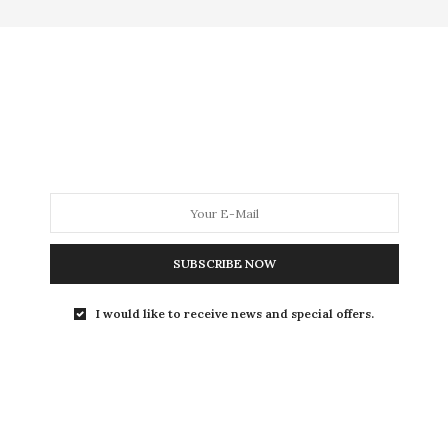
SUBSCRIBE NOW
NEXT ARTICLE
I would like to receive news and special offers.
Festival d’Avignon : la fête ne fait pas oublier
la précarité