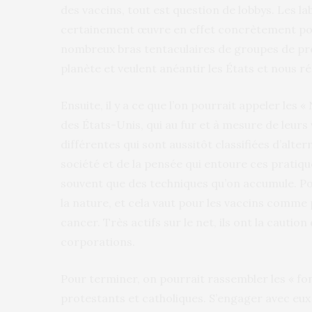
des vaccins, tout est question de lobbys. Les l
certainement œuvre en effet concrètement pour
nombreux bras tentaculaires de groupes de pre
planète et veulent anéantir les États et nous ré
Ensuite, il y a ce que l’on pourrait appeler le
des États-Unis, qui au fur et à mesure de leur
différentes qui sont aussitôt classifiées d’alter
société et de la pensée qui entoure ces pratiques
souvent que des techniques qu’on accumule. Pour
la nature, et cela vaut pour les vaccins comme 
cancer. Très actifs sur le net, ils ont la caut
corporations.
Pour terminer, on pourrait rassembler les « fo
protestants et catholiques. S’engager avec eux e