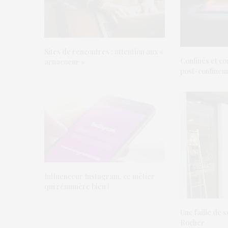
Sites de rencontres : attention aux «
Confinés et con
arnacoeur »
post-confinem
Influenceur Instagram, ce métier
qui rémunère bien !
Une faille de 
Rocher