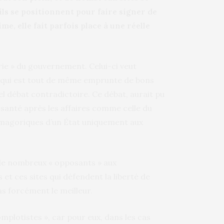
 ils se positionnent pour faire signer de
me, elle fait parfois place à une réelle
rie » du gouvernement. Celui-ci veut
on, qui est tout de même emprunte de bons
éel débat contradictoire. Ce débat, aurait pu
santé après les affaires comme celle du
smagoriques d’un État uniquement aux
s de nombreux « opposants » aux
et ces sites qui défendent la liberté de
as forcément le meilleur.
omplotistes », car pour eux, dans les cas