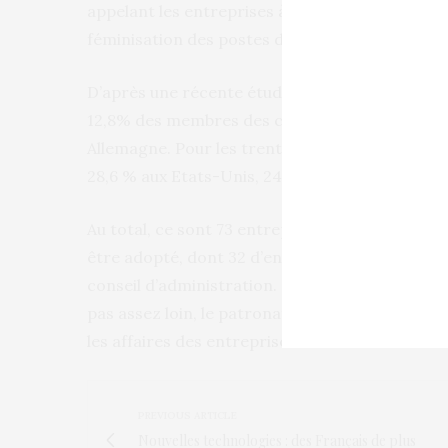
appelant les entreprises à «
utiliser la chance
» 
féminisation des postes de direction.
D’après une récente étude de la
fondation Allb
12,8% des membres des conseils d’administrati
Allemagne. Pour les trente plus grands groupe
28,6 % aux Etats-Unis, 24,9 % en Suède, 24,5 
Au total, ce sont 73 entreprises qui seront conc
être adopté, dont 32 d’entre elles n’ont mêm
conseil d’administration. Si les défenseurs de l
pas assez loin, le patronat allemand s’est quant 
les affaires des entreprises.
PREVIOUS ARTICLE
Nouvelles technologies : des Français de plus