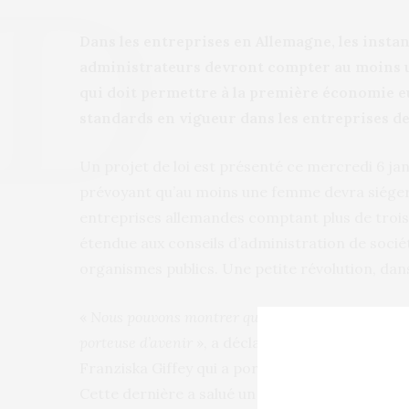
Dans les entreprises en Allemagne, les insta
administrateurs devront compter au moins u
qui doit permettre à la première économie 
standards en vigueur dans les entreprises de
Un projet de loi est présenté ce mercredi 6 ja
prévoyant qu’au moins une femme devra siéger 
entreprises allemandes comptant plus de troi
étendue aux conseils d’administration de sociét
organismes publics. Une petite révolution, da
«
Nous pouvons montrer que l’Allemagne est sur la
porteuse d’avenir
», a déclaré à la presse la min
Franziska Giffey qui a porté le texte avec Chris
Cette dernière a salué un «
signal important pou