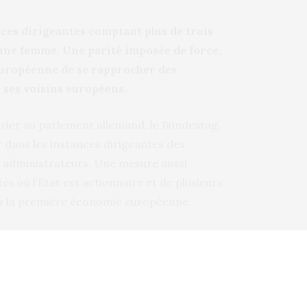
nces dirigeantes comptant plus de trois
ne femme. Une parité imposée de force,
européenne de se rapprocher des
 ses voisins européens.
nvier au parlement allemand, le Bundestag,
dans les instances dirigeantes des
s administrateurs. Une mesure aussi
és où l’Etat est actionnaire et de plusieurs
ns la première économie européenne.
 voie pour devenir une société moderne,
istre de la Famille, sociale-démocrate,
tine Lambrecht, la ministre de la Justice.
r les femmes hautement qualifiées
»