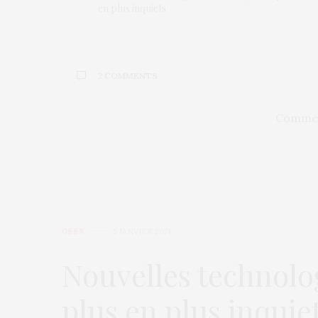
en plus inquiets
2 COMMENTS
Commen
GEEK
5 JANVIER 2021
Nouvelles technolog
plus en plus inquie