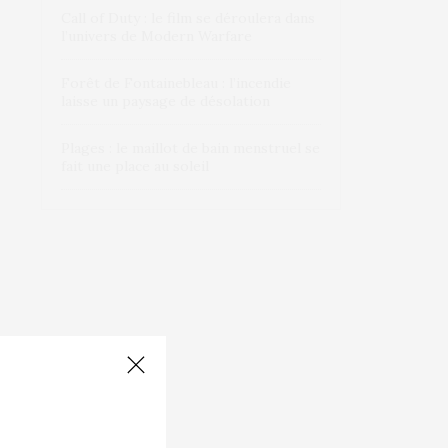
Call of Duty : le film se déroulera dans
l’univers de Modern Warfare
Forêt de Fontainebleau : l’incendie
laisse un paysage de désolation
Plages : le maillot de bain menstruel se
fait une place au soleil