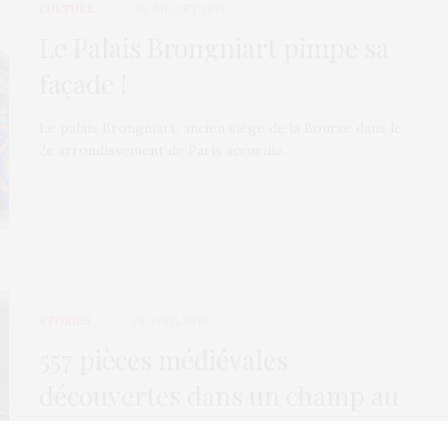
CULTURE
26 JUILLET 2019
Le Palais Brongniart pimpe sa
façade !
Le palais Brongniart, ancien siège de la Bourse dans le
2e arrondissement de Paris accueille…
STORIES
28 AVRIL 2019
557 pièces médiévales
découvertes dans un champ au
Pays de Galle