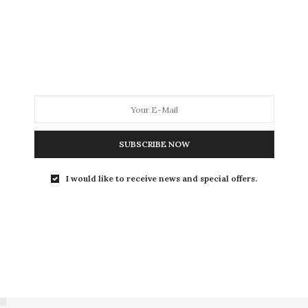
Plus de 550 pièces médiévales d’une valeur estimée à
plus de 170 000 euros ont…
SUBSCRIBE NOW
L’OEIL DE MÉTROP’
15 AVRIL 2019
I would like to receive news and special offers.
Fluctuat nec mergitur
Difficile de bien réaliser ce qu’il s’est passé en cette
douce soirée parisienne du lundi…