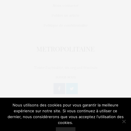
Nous contacter
Publier un article
Politique de confidentialité
Toute l'actualité, un regard féminin
SUIVEZ-NOUS
Nous utilisons des cookies pour vous garantir la meilleure
expérience sur notre site. Si vous continuez à utiliser ce
dernier, nous considérerons que vous acceptez l'utilisation des
L’OEIL DE MÉTROP’
STORIES
BIEN-ÊTRE / SANTÉ
cookies.
Our site uses cookies. Learn more about our use of cookies:
Cookie
Policy
GEEK
CULTURE
NATURE
SORTIES