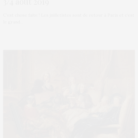
3/4 août 2019
C’est chose faite ! Les juilletistes sont de retour à Paris et c’est
le grand…