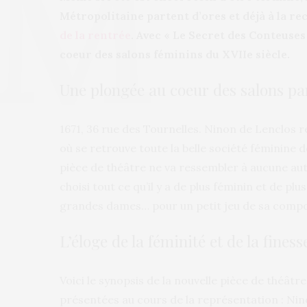
Métropolitaine partent d’ores et déjà à la r
de la rentrée
. Avec « Le Secret des Conteuse
coeur des salons féminins du XVIIe siècle.
Une plongée au coeur des salons pa
1671, 36 rue des Tournelles. Ninon de Lenclos 
où se retrouve toute la belle société féminine 
pièce de théâtre ne va ressembler à aucune au
choisi tout ce qu’il y a de plus féminin et de pl
grandes dames… pour un petit jeu de sa compo
L’éloge de la féminité et de la finess
Voici le synopsis de la nouvelle pièce de théât
présentées au cours de la représentation : N