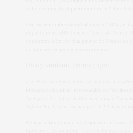
extrêmement dynamique en matière économique
vu le jour dans le département de la Seine–Sai
Certes, le nombre de défaillances (2 410) y est
départements (116 dans les Hauts-de-Seine). M
condamné à être le plus pauvre de France ne c
certain sur les jeunes entrepreneurs.
Un dynamisme économique
«
Le 93 est un département très moteur en matièr
Mohamed Aboudrar, responsable de l’incubateur 
Au départ, il a fallu se battre pour remplir l’incub
Aujourd’hui, les choses changent : le 93 devient 
Depuis, la tendance n’a fait que se confirmer. 
Bpifrance, l’Association Jean-Luc François (incub