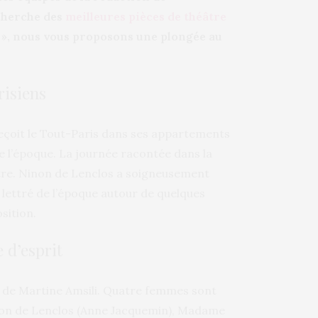
echerche des
meilleures pièces de théâtre
s », nous vous proposons une plongée au
risiens
reçoit le Tout-Paris dans ses appartements
de l’époque. La journée racontée dans la
tre. Ninon de Lenclos a soigneusement
us lettré de l’époque autour de quelques
sition.
e d’esprit
re de Martine Amsili. Quatre femmes sont
inon de Lenclos (Anne Jacquemin), Madame