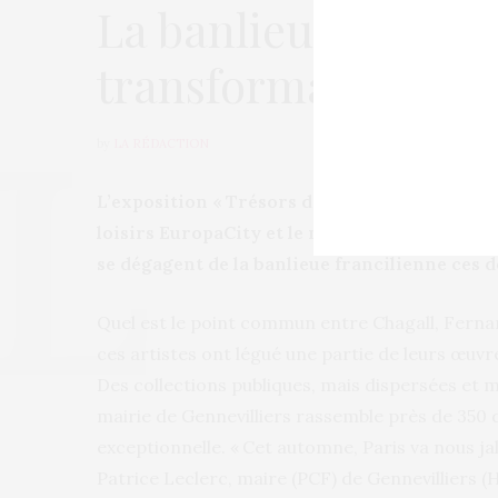
La banlieue parisie
transformation
by
LA RÉDACTION
L’exposition « Trésors de banlieues », l’incuba
loisirs EuropaCity et le média Argot Magazine 
se dégagent de la banlieue francilienne ces 
Quel est le point commun entre Chagall, Fernand
ces artistes ont légué une partie de leurs œuvr
Des collections publiques, mais dispersées et 
mairie de Gennevilliers rassemble près de 350
exceptionnelle. « Cet automne, Paris va nous ja
Patrice Leclerc, maire (PCF) de Gennevilliers (