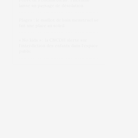
Forêt de Fontainebleau : l’incendie
laisse un paysage de désolation
Plages : le maillot de bain menstruel se
fait une place au soleil
« No kids » : la CNCDH alerte sur
l’interdiction des enfants dans l’espace
public