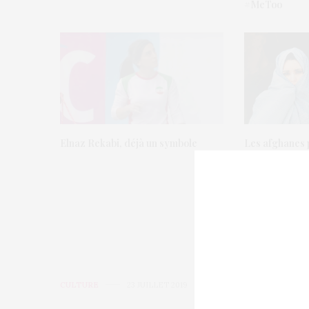
#MeToo
Elnaz Rekabi, déjà un symbole
Les afghanes p
avion sans a
masculin
CULTURE
23 JUILLET 2019