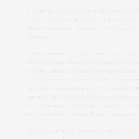
À partir du 4 octobre et jusqu’à fin novembre, l
montrera au public plusieurs centaines d’œuvre
situées en banlieue : Courneuve, Sarcelles, Vén
Rouvray…
Car en matière d’art, la périphérie a un certai
il la fière capitale française. Après tout, c’est b
certains tableaux parmi les plus représentatif
s’est pas arrêté là. «
La banlieue est à l’origine 
Paris digère et revendique ces courants, mais c’es
marque à l’art,
explique Noël Coret, commissaire
avec le street art et le hip-hop. Je suis encore stu
banlieue est bien le terreau de l’art contemporain
Mais pas seulement. Contrairement aux idées 