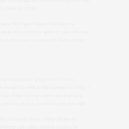
. Pas moins de 26 000 entreprises ont
nt-Denis en 2018.
 assez élevé par rapport à d’autres
ais le département que certains croient
esse d’exercer un pouvoir d’attraction
e de
création
»,
explique au
Parisien
Incub’ 13, créé à Villetaneuse en 2012. «
ateur. Paris était un aspirateur à projets.
un premier choix
», résume le responsable.
L’Accélérateur Seine–Saint-Denis de
ateur spécialisé dans le textile), le