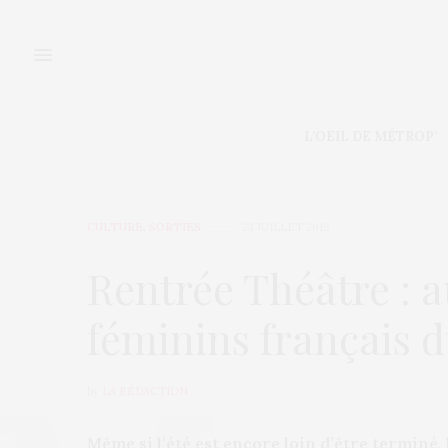
L’OEIL DE MÉTROP’
CULTURE
,
SORTIES
23 JUILLET 2019
Rentrée Théâtre : a
féminins français d
by
LA RÉDACTION
Même si l’été est encore loin d’être terminé, 