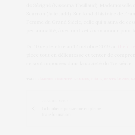
de Sévigné (Niseema Theillaud), Mademoiselle d
Scarron (Julie Judd). Sur fond d’histoire de Franc
Femme du Grand Siècle, celle qui n’aura de cess
personnalité, à ses mots et à son amour pour la 
Du 10 septembre au 12 octobre 2019 au
théâtre
pièce tout en délicatesse et tenter de compre
se sont imposées dans la société du 17e siècle.
TAGS:
FÉMININ
,
FÉMINITÉ
,
FEMMES
,
PIÈCE
,
RENTRÉE 2019
,
S
PREVIOUS ARTICLE
La banlieue parisienne en pleine
transformation