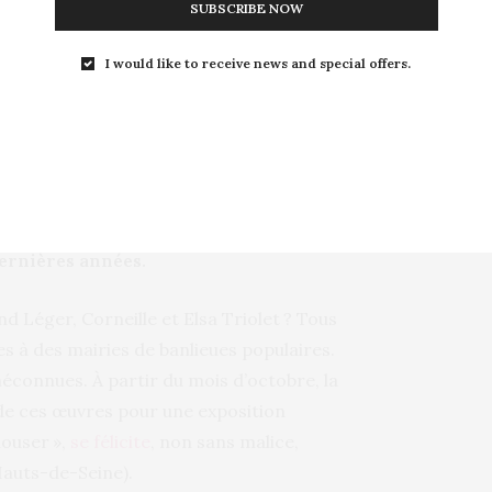
nne en pleine
SUBSCRIBE NOW
I would like to receive news and special offers.
teur Incub’ 13, le pôle culturel et de
illustrent la créativité et l’énergie qui
dernières années.
 Léger, Corneille et Elsa Triolet ? Tous
es à des mairies de banlieues populaires.
méconnues. À partir du mois d’octobre, la
 de ces œuvres pour une exposition
louser »,
se félicite
, non sans malice,
Hauts-de-Seine).