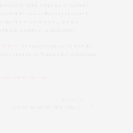
e Scudéry (Annie Sinigalia), et Madame
e et de Roi Soleil, elles vont incarner la
e de chercher à s’élever grâce à sa
finesse d’esprit et la littérature.
 Dejazet
, ne manquez pas cette nouvelle
ndre comment les femmes de l’aristocratie
ALONS
,
SORTIES
,
THÉÂTRE
NEXT ARTICLE
Le Palais Brongniart pimpe sa façade !