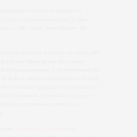
’exposition « Trésors de banlieues »
s prêtées gracieusement par 53 villes
issieux, L’Isle-Adam, Saint-Étienne-du-
n nombre de leçons à donner au centre, fut-
ien à Gennevilliers qu’ont été réalisés
s de l’impressionnisme. Et le mouvement ne
de 95 % de la création contemporaine. Ensuite
t bien la banlieue qui façonne et imprimer sa
 de l’exposition
. Aujourd’hui c’est le cas
péfait de cette puissance créatrice. La
».
reçues,
la banlieue parisienne
est