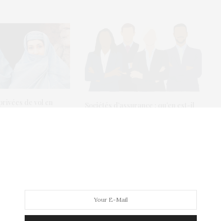
rivées de vol en
Sociétés d’assurance : qu’en est-il
ccompagnateur
de l’égalité hommes-femmes ?