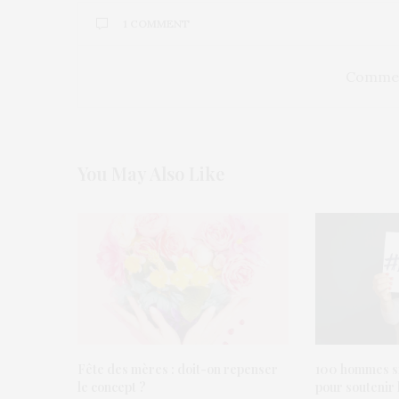
1 COMMENT
Commen
You May Also Like
Fête des mères : doit-on repenser
100 hommes si
le concept ?
pour soutenir