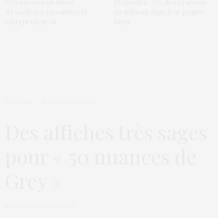
L’Oréal crée un filière
Pesticides : 75% des Français
d’excellence en coiffure et
en utilisent dans leur propre
entrepreneuriat
foyer
CULTURE
13 NOVEMBRE 2014
Des affiches très sages
pour « 50 nuances de
Grey »
by
CASSANDRE LAROUSSE