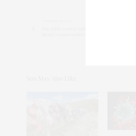
PREVIOUS ARTICLE
Une pilule contraceptive pour hommes
bientôt commercialisée ?
You May Also Like