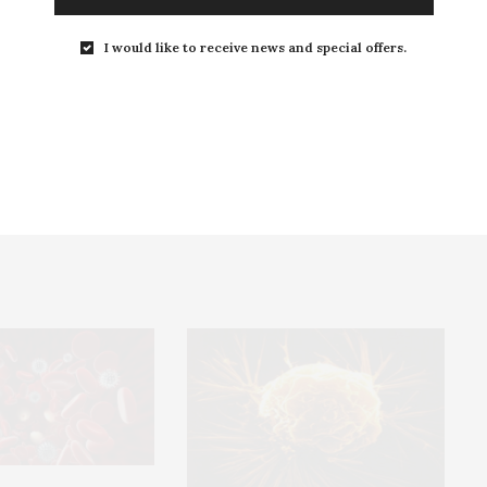
I would like to receive news and special offers.
NEXT ARTICLE
Innovation : des livres waterproof... ça existe
!