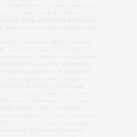
ter ou par contre fantasmer dessus, en
eux pour cause de maladie, comme le
Certaines perruques destinées aux femmes
égralement remboursées par la Sécurité
riode de chimiothérapie de porter une
adie, devoir supporter le regard des autres,
ns la glace. Actuellement, chaque année,
ses capillaires et ce sont, des femmes
arché est sans pitié et le forfait de 125
nce-maladie apparaît souvent largement
 véritablement adaptée à la personne.
 les perruques en fibres synthétiques
0 euros, montant qui sera aussi le prix
meilleure offre, et une «
formidable
es prothèsesfaites avec au moins 30 % de
250 euros pour des tarifs plafonnés à 700
 encadrement des prix bénéfiques aux