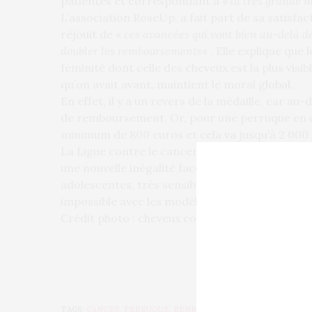
patientes et correspondant à «
la très grande 
L’association RoseUp, a fait part de sa satisfac
réjouit de «
ces avancées qui vont bien au-delà d
doubler les remboursements
« . Elle explique que 
féminité dont celle des cheveux est la plus visi
qu’on avait avant, maintient le moral global.
En effet, il y a un revers de la médaille, car au-d
de remboursement. Or, pour une perruque en ch
minimum de 800 euros et cela va jusqu’à 2 000 
La Ligue contre le cancer, veut aller plus loin
une nouvelle inégalité face à la maladie. Elle s
adolescentes, très sensibles à leur image » et 
impossible avec les modèles synthétiques.
Crédit photo : cheveux coupés
TAGS:
CANCER
,
PERRUQUE
,
RENBOURSEMENT
,
SECURITÉ SO