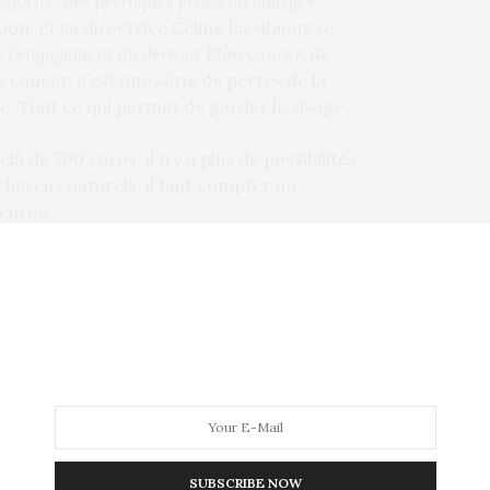
majorité des perruques prises en charge
« .
tion, et sa directrice Céline Lis-Raoux se
e l’engagement du dernier Plan cancer, de
le cancer, c’est une série de pertes de la
ble. Tout ce qui permet de garder le visage
elà de 700 euros, il n’y a plus de possibilités
eveux naturels, il faut compter un
euros.
 pour combattre ce qu’elle considère être
e dit inquiète notamment pour « les
voulant garder des cheveux longs, ce qui est
SUBSCRIBE NOW
CIALE