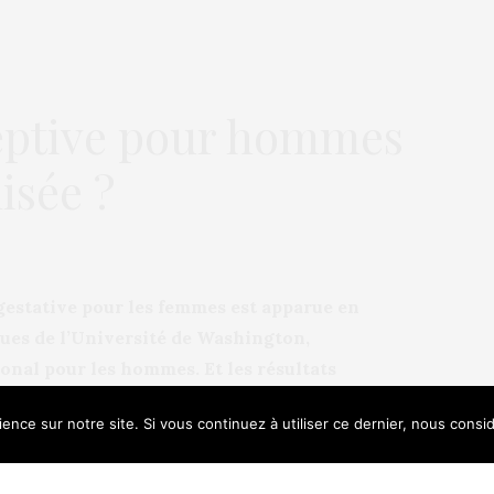
ceptive pour hommes
isée ?
gestative pour les femmes est apparue en
ques de l’Université de Washington,
onal pour les hommes. Et les résultats
ence sur notre site. Si vous continuez à utiliser ce dernier, nous consi
e uses cookies. Learn more about our use of cookies:
Cookie Policy
ilule-test a permis de faire baisser le
ction de spermatozoïdes chez quarante