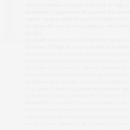
chez une femme. On peut d’un côté, le regret
attendant l’importance de la perte des chev
cancer, ne peut plus être pris à la légère. 
atteintes de cancer seront mieux, voire int
sociale.
De nombreuses femmes décident durant une pé
perruque. Il s’agit de ne pas, en plus de la mal
et même pouvoir soutenir son propre regard da
environ 50 000 patients recourent à des prothè
dans plus de 9 cas sur 10. Dans ce domaine, le m
euros jusqu’alors pris en charge par l’assura
insuffisant pour une des prothèses capillaires
C’est pour remédier en partie au problème, que
seront maintenant remboursées à hauteur de 35
plafond de ces articles. De quoi permettre une 
avancée
» pour le ministère de la Santé. Pour l
cheveux naturels, le remboursement atteindra 
euros. Selon le ministère de la Santé, c’est un