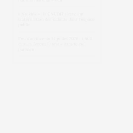
fait une place au soleil
« No kids » : la CNCDH alerte sur
l’interdiction des enfants dans l’espace
public
Feu d’artifice du 14 juillet 2026 : 1 600
drones feront le show dans le ciel
parisien