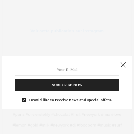
Voir cette publication sur Instagram
SUBSCRIBE NOW
I would like to receive news and special offers.
Déjà 1 mois Que nous sommes ouvert à Châtelet
#pastry
#paris #olivierstehly #chocolat #fruit #newyork #mix #love
#lemon #gold #milk #newyork #dj #foodporn #music #surf