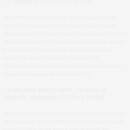
#2 Solidays, c’est ce week-end !
On continue dans le domaine de la musique avec le
festival Solidays qui se tient ce week-end et comme
chaque année à l’Hippodrome de Longchamp. Cette 21e
édition promet d’être tout aussi exceptionnelle que les
précédentes. Petit aperçu de la programmation :
Angèle, The Blaze, Lomepal, Suprême NTM,
Macklemore, Dadju ou encore Die Antwoord, Moha La
Squale, Groundation et John Butler Trio.
#3 Instants gourmands : on teste la
nouvelle pâtisserie d’Olivier Stehly
Après le succès de son comptoir à pâtisseries à la Gare
Montparnasse, le chef Olivier Stehly ouvre une nouvelle
boutique-salon de thé juste à côté de l’hôtel des