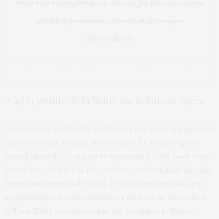
#blue #sky #pastrychef #paris @ascott_ltd @foudepatisserie
@atablebydemotivateur @chefstalk @vivreparis
@timeoutparis
Une publication partagée par
olivierstehly
(@olivierstehly) le
1 Jui
# 4 On profite de la Seine sur le Bateau Apéro
Nous l’avons enfin obtenu ! Voici la première guinguette
parisienne qui navigue sur la Seine ! Le Bateau Apéro
prend place du 27 mai au 16 septembre 2019 pour vous
permettre de faire la fête tout en contemplant les plus
beaux monuments de Paris. Le parcours est plus que
sympathique et vous emmènera du Port de Grenelle à
la Tour Eiffel en passant par les Invalides, le Musée