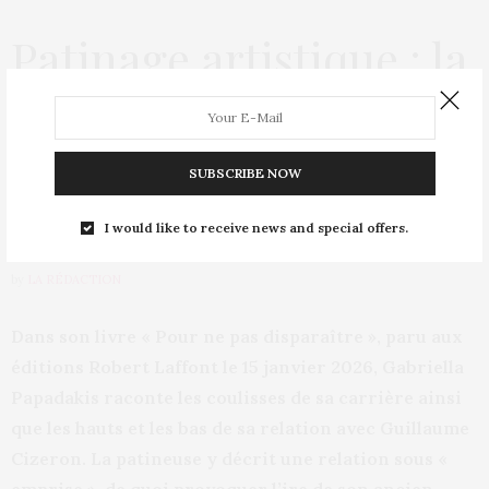
Patinage artistique : la
glace se fracture sous
Gabriella Papadakis et
SUBSCRIBE NOW
Guillaume Cizeron
I would like to receive news and special offers.
by
LA RÉDACTION
Dans son livre « Pour ne pas disparaître », paru aux
éditions Robert Laffont le 15 janvier 2026, Gabriella
Papadakis raconte les coulisses de sa carrière ainsi
que les hauts et les bas de sa relation avec Guillaume
Cizeron. La patineuse y décrit une relation sous «