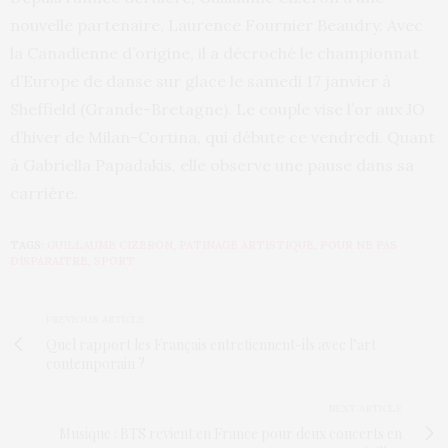
nouvelle partenaire, Laurence Fournier Beaudry. Avec
la Canadienne d’origine, il a décroché le championnat
d’Europe de danse sur glace le samedi 17 janvier à
Sheffield (Grande-Bretagne). Le couple vise l’or aux JO
d’hiver de Milan-Cortina, qui débute ce vendredi. Quant
à Gabriella Papadakis, elle observe une pause dans sa
carrière.
TAGS:
GUILLAUME CIZERON
,
PATINAGE ARTISTIQUE
,
POUR NE PAS
DISPARAITRE
,
SPORT
PREVIOUS ARTICLE
Quel rapport les Français entretiennent-ils avec l’art
contemporain ?
NEXT ARTICLE
Musique : BTS revient en France pour deux concerts en