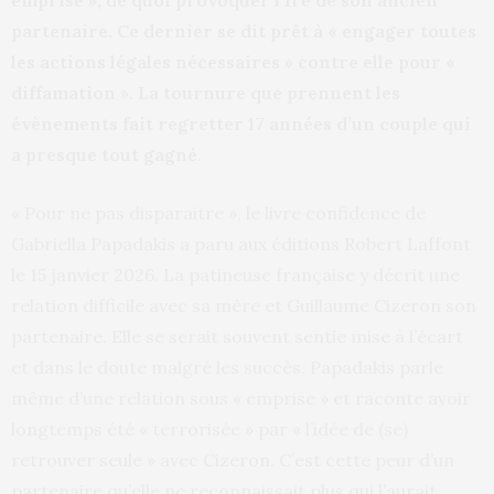
emprise », de quoi provoquer l’ire de son ancien
partenaire. Ce dernier se dit prêt à « engager toutes
les actions légales nécessaires » contre elle pour «
diffamation ». La tournure que prennent les
évènements fait regretter 17 années d’un couple qui
a presque tout gagné.
« Pour ne pas disparaitre », le livre confidence de
Gabriella Papadakis a paru aux éditions Robert Laffont
le 15 janvier 2026. La patineuse française y décrit une
relation difficile avec sa mère et Guillaume Cizeron son
partenaire. Elle se serait souvent sentie mise à l’écart
et dans le doute malgré les succès. Papadakis parle
même d’une relation sous « emprise » et raconte avoir
longtemps été « terrorisée » par « l’idée de (se)
retrouver seule » avec Cizeron. C’est cette peur d’un
partenaire qu’elle ne reconnaissait plus qui l’aurait