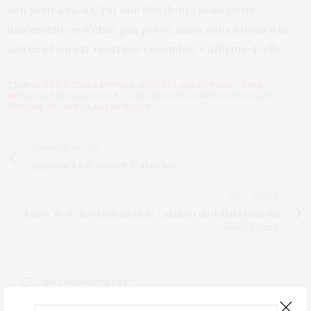
son petit ami. « C’est une fille dont j’avais envie
finalement ce n’était pas prévu, mais nous étions à la
soirée et on est rentrées ensemble, » affirme-t-elle.
TAGS:
ACTRICE CLARA MORGAN
,
ACTUS CLARA MORGAN
,
CLARA
MORAGAN PRÉSERANTRICE
,
CLARA MORGAN
,
CONFIDENCE CLARA
MORGAN
,
SECRET CLARA MORAGAN
PREVIOUS ARTICLE
Apprenez à découvrir le slow sex
NEXT ARTICLE
Kanye West : investissement de 3 millions de dollars pour un
hôpital privé
NO COMMENTS YET