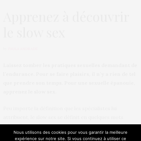
Apprenez à découvrir
le slow sex
by
PAULA ANDRADE
Laissez tomber les pratiques sexuelles demandant de
l’endurance. Pour se faire plaisirs, il n’y a rien de tel
que prendre son temps. Pour une sexuelle épanouie,
apprenez le slow sex.
Peu importe la définition que les spécialistes lui
attribuent, le slow sex se définit en quelques mots
« faire l’amour lentement ». Il est temps de bannir la
Nous utilisons des cookies pour vous garantir la meilleure
formule « baiser-carresse-missionnaire express »
expérience sur notre site. Si vous continuez à utiliser ce