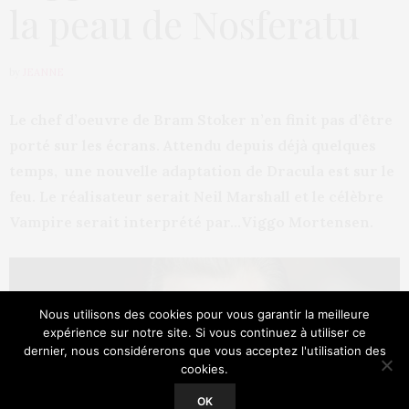
la peau de Nosferatu
by
JEANNE
Le chef d’oeuvre de Bram Stoker n’en finit pas d’être
porté sur les écrans. Attendu depuis déjà quelques
temps, une nouvelle adaptation de Dracula est sur le
feu. Le réalisateur serait Neil Marshall et le célèbre
Vampire serait interprété par…Viggo Mortensen.
Nous utilisons des cookies pour vous garantir la meilleure
expérience sur notre site. Si vous continuez à utiliser ce
dernier, nous considérerons que vous acceptez l'utilisation des
cookies.
Our site uses cookies. Learn more about our use of cookies:
Cookie
Policy
OK