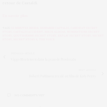
retour de Castaldi.
En savoir plus
TAGS:
50 MINUTES INSIDE
,
BENJAMIN CASTALDI
,
CANDIDAT SECRET
STORY
,
CASTALDI ACCIDENT
,
NIKOS ALIAGAS
,
NOMINATIONS SECRET
STORY
,
QUOTIDIENNE SECRET STORY
,
REPLAY SECRET STORY
,
SECRET
STORY
,
SECRET STORY 6
,
THE VOICE
PREVIOUS ARTICLE
Viggo Mortensen dans la peau de Nosferatu
NEXT ARTICLE
Robert Pattinson recalé au film de Katy Perry
NO COMMENTS YET