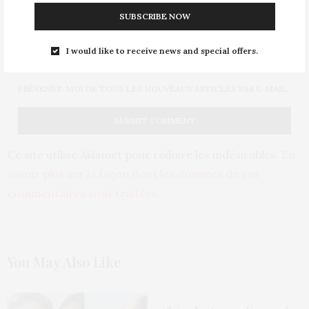
SUBSCRIBE NOW
PRÉVENEZ-MOI DE TOUS LES NOUVEAUX COMMENTAIRES PAR
E-MAIL.
I would like to receive news and special offers.
PRÉVENEZ-MOI DE TOUS LES NOUVEAUX ARTICLES PAR E-MAIL.
Ce site utilise Akismet pour réduire les indésirables.
En
savoir plus sur la façon dont les données de vos
commentaires sont traitées
.
You May Also Like