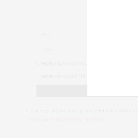
PRÉVENEZ-MOI DE TOUS LES NOUVEAUX COMMENT
PRÉVENEZ-MOI DE TOUS LES NOUVEAUX ARTICLES 
Ce site utilise Akismet pour réduire les indésir
vos commentaires sont traitées
.