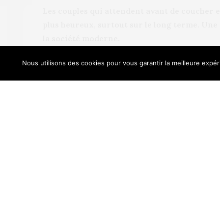
Les couples qui attendent avant de coucher 
plus heureux, surtout sur le long terme. Une
la société moderne.
Nous utilisons des cookies pour vous garantir la meilleure expéri
Our sit