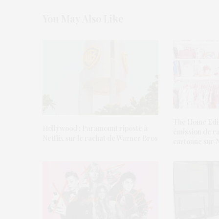
You May Also Like
The Home Edit 
Hollywood : Paramount riposte à
émission de r
Netflix sur le rachat de Warner Bros
cartonne sur N