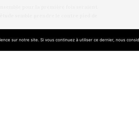
ensemble pour la première fois seraient
 étude semble prendre le contre pied de
ence sur notre site. Si vous continuez à utiliser ce dernier, nous consi
e uses cookies. Learn more about our use of cookies:
Cookie Policy