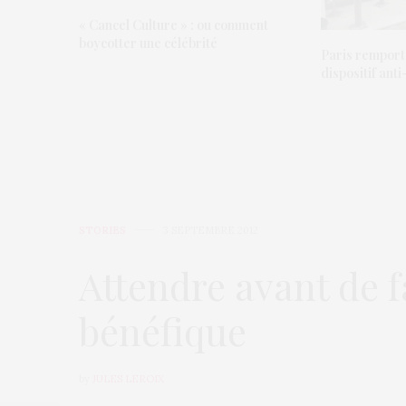
« Cancel Culture » : ou comment
boycotter une célébrité
Paris remport
dispositif anti
STORIES
3 SEPTEMBRE 2012
Attendre avant de fa
bénéfique
by
JULES LEROIX