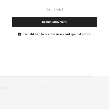
SUBSCRIBE NOW
I would like to receive news and special offers.
AIRES PAR E-MAIL.
PAR E-MAIL.
ables.
En savoir plus sur la façon dont les données de