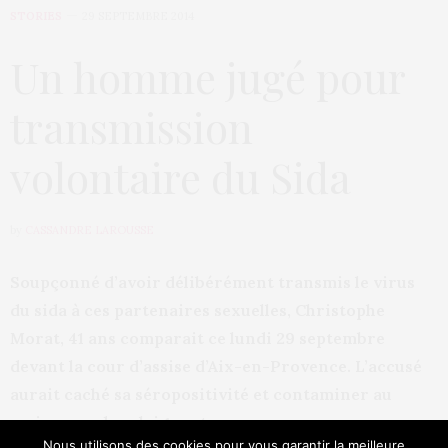
STORIES
29 SEPTEMBRE 2014
Un homme jugé pour
transmission
volontaire du Sida
by
CASSANDRE LAROUSSE
Soupçonné d’avoir délibérément transmis le virus
du sida à ces partenaires sexuelles, Christophe
Morat, 41 ans comparait ce lundi 29 septembre
devant la cour d’assise d’Aix-en-Provence. L’accusé
aurait caché sa séropositivité et contaminer au
moins une des plaignantes.
Nous utilisons des cookies pour vous garantir la meilleure