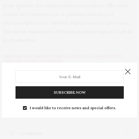
pour ajouter des clauses dans son contrat. Elle avait
refusé de retourner sur le plateau tant que les
photographes et le cadreur étaient encore présents.
Elle aurait également effectué du shopping aux frais de
la production.
TAGS:
CARPICE SHARONE STONE
,
GOLDEN BOY
,
SHARONE STONE
,
SHARONSE STONE CAPRICIEUSE
PREVIOUS ARTICLE
Un homme jugé pour transmission volontaire du Sida
SUBSCRIBE NOW
NEXT ARTICLE
I would like to receive news and special offers.
Une santé de fer : 5 fruits et légumes par jour
1 COMMENT