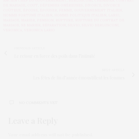
ANCIEN CHEF DU GOUVERNEMENT
,
BERLUSCONI
,
CHENAPAN
,
CONTRAT
DE MARIAGE
,
COUT
,
DÉPENSES ONÉREUSES
,
DIVORCE
,
DIVORCE
COÛTEUX
,
ÉPOUSE
,
ÉPOUSER
,
FEMME
,
GOUVERNEMENT ITALIEN
,
HOMME FORTUNÉ ITALIEN
,
HOMME POLITIQUE ITALIEN
,
LARIO
,
MARIAGE
,
MARIER
,
PENSION
,
RUPTURE
,
RUPTURE DU CONTRAT DE
MARIAGE
,
SE MARIER
,
SÉPARATION
,
SILVIO
,
SILVIO BERLUSCONI
,
VERONICA
,
VERONICA LARIO
PREVIOUS ARTICLE
Le retour en force des poils dans l’intimité
NEXT ARTICLE
Les fêtes de fin d’année émoustillent les femmes
NO COMMENTS YET
Leave a Reply
Your email address will not be published.