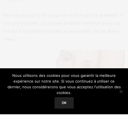
Face au propret, à l’aseptisé et à l’hygiène poussée à
son paroxysme, certaines femmes militent pour un
retour à la pilosité intime et naturelle. Qu’en dites-
vous ?
Nous utilisons des cookies pour vous garantir la meilleure
expérience sur notre site. Si vous continuez à utiliser ce
dernier, nous considérerons que vous acceptez l'utilisation des
cookies.
Our site uses cookies. Learn more about our use of cookies:
Cookie
Policy
OK
ACCEPT