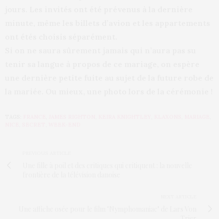
jours. Les invités ont été prévenus à la dernière
minute, même les billets d’avion et les appartements
ont étés choisis séparément.
Si on ne saura sûrement jamais qui n’aura pas su
tenir sa langue à propos de ce mariage, on espère
une dernière petite fuite au sujet de la future robe de
la mariée. Ou mieux, une photo lors de la cérémonie !
TAGS:
FRANCE
,
JAMES RIGHTON
,
KEIRA KNIGHTLEY
,
KLAXONS
,
MARIAGE
,
NICE
,
SECRET
,
WEEK-END
PREVIOUS ARTICLE
Une fille à poil et des critiques qui critiquent : la nouvelle
frontière de la télévision danoise
NEXT ARTICLE
Une affiche osée pour le film "Nymphomaniac" de Lars Von
Trier