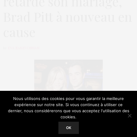
retarde son mariage,
Brad Pitt à nouveau en
cause
by
EVA ZAKEVOSSIAN
Nous utilisons des cookies pour vous garantir la meilleure
expérience sur notre site. Si vous continuez à utiliser ce
dernier, nous considérerons que vous acceptez l'utilisation des
cookies.
Our site uses cookies. Learn more about our use of cookies:
Cookie
Policy
OK
ACCEPT