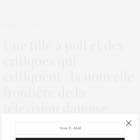
STORIES
3 MAI 2013
Une fille à poil et des
critiques qui
critiquent : la nouvelle
frontière de la
télévision danoise
by
PAOLO GAROSCIO