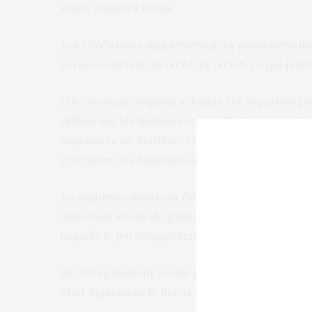
éviter d’autres fuites.
Les révélations supplémentaires pourraient incl
versions de test de GTA 5 et GTA 6, ce qui pourr
Si le message original a depuis été supprimé pa
diffusé sur les médias sociaux. Rockstar aurai
séquences de YouTube et Twitter. Et de fait, il e
retrouver ces fameuses images.
La séquence montrait des tests d’animation, de
démonstrations de gameplay, et semblait conf
laquelle le jeu comportera la première protagon
Ils ont également révélé que le jeu se déroulera
était également le décor du jeu GTA : Vice City