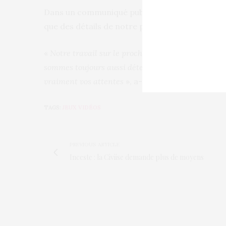
Dans un communiqué publié lundi, la société a 
que des détails de notre prochain jeu soient ai
«
Notre travail sur le prochain jeu Grand Theft A
sommes toujours aussi déterminés à vous offrir, à
vraiment vos attentes
», a-t-elle ajouté.
TAGS:
JEUX VIDÉOS
PREVIOUS ARTICLE
Inceste : la Civiise demande plus de moyens