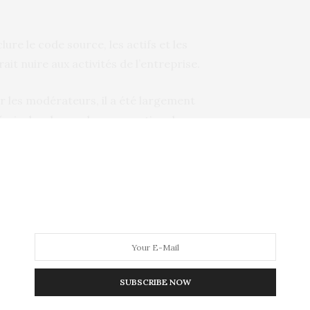
ure le code source, les actifs et les
ait nuire aux activités de l’entreprise.
r les modérateurs, il a été largement
t émis des demandes pour retirer les
st désormais difficile, voire impossible, de
s plans de niveaux et quelques
irmer une rumeur de longue date selon
iste féminine jouable de la série
 dans une version fictive de Miami, qui
SUBSCRIBE NOW
 de 2002.