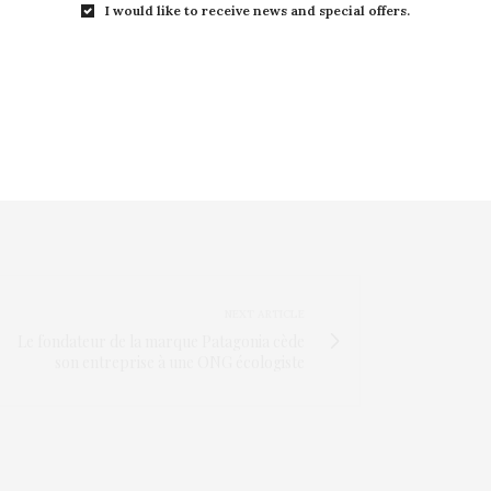
I would like to receive news and special offers.
déclaré qu’elle était « extrêmement déçue
nsi partagés avec vous tous ».
uto se poursuivra comme prévu et nous
 vous, nos joueurs, une expérience qui dépasse
NEXT ARTICLE
Le fondateur de la marque Patagonia cède
son entreprise à une ONG écologiste