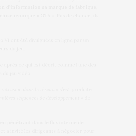
ion d’information sa marque de fabrique,
ise iconique « GTA ». Pas de chance, ils
o VI ont été divulguées en ligne par un
urs du jeu.
e après ce qui est décrit comme l’une des
 du jeu vidéo.
«
intrusion dans le réseau
» s’est produite
mières séquences de développement
» de
en pénétrant dans le flux interne de
et a invité les dirigeants à négocier pour