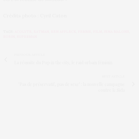
Crédits photo : Cyril Caton
TAGS:
ACOLYTE
,
BATMAN
,
BEN AFFLECK
,
FEMME
,
FILM
,
JENA MALONE
,
ROBIN
,
SUPERMAN
PREVIOUS ARTICLE
La réussite du Pop in the city, le raid urbain féminin
NEXT ARTICLE
"Pas de préservatif, pas de sexe" : la nouvelle campagne
contre le Sida