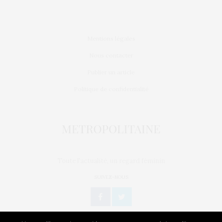
Mentions légales
Nous contacter
Publier un article
Politique de confidentialité
Toute l'actualité, un regard féminin
SUIVEZ-NOUS