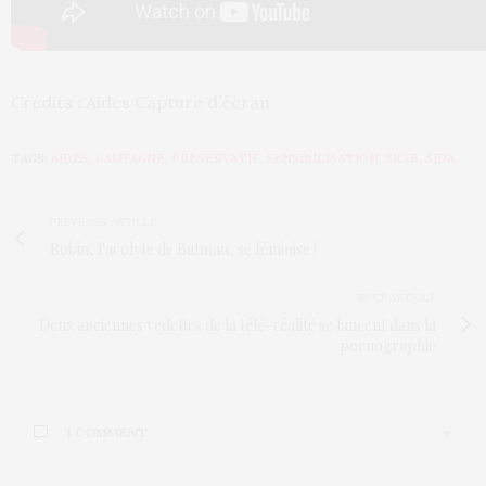
Crédits : Aides Capture d’écran
TAGS:
AIDES
,
CAMPAGNE
,
PRÉSERVATIF
,
SENSIBILISATION
,
SEXE
,
SIDA
PREVIOUS ARTICLE
Robin, l'acolyte de Batman, se féminise !
NEXT ARTICLE
Deux anciennes vedettes de la télé-réalité se lancent dans la
pornographie
1 COMMENT