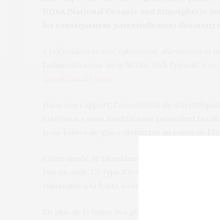
NOAA (National Oceanic and Atmospheric Asso
les conséquences potentiellement dévastatri
«
Les tendances sont cohérentes, alarmantes et i
l’administrateur de la NOAA, Rick Spinrad,
lors
Geophysical Union.
Dans son rapport, l’association de scientifique
extrêmes » avait modifié sans précédent la cal
trois fontes de glace distinctes au cours de l’ét
Cette année, le Groenland a également connu d
fois en août. Ce type d’événement a le potentiel
vulnérable à la fonte à l’avenir, a déclaré Moon.
En plus de la fonte des glaces sur terre et en