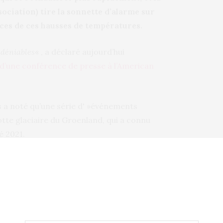
ciation) tire la sonnette d’alarme sur
ces de ces hausses de températures.
ndéniables
« , a déclaré aujourd’hui
 d’une conférence de presse à l’American
s a noté qu’une série d' »événements
otte glaciaire du Groenland, qui a connu
é 2021.
e la pluie à son sommet pour la première
 de rendre la calotte glaciaire plus
 mer, le rapport souligne comment la hausse