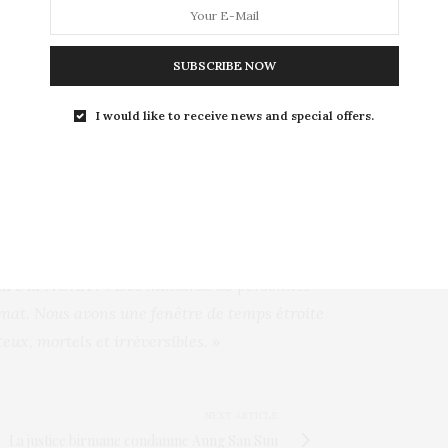
Arctique. Une espèce en particulier est
castors. Les populations de rongeurs
ur coloniser de nouveaux espaces,
SUBSCRIBE NOW
les paysages sur leur passage et créant de
I would like to receive news and special offers.
0, l’Arctique a connu un réchauffement de
gmentation moyenne mondiale d’un
peu plus
laré la NOAA : «
Des milliards de personnes
mat. Nous avons une fenêtre de temps étroite
eux, mortels et irréversibles.
»
NEXT ARTICLE
La justice birmane condamne Aung San Suu