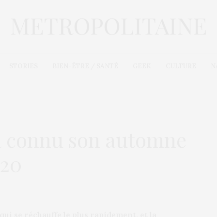
STORIES
BIEN-ÊTRE / SANTÉ
GEEK
CULTURE
N
e a connu son automne
020
 qui se réchauffe le plus rapidement, et la