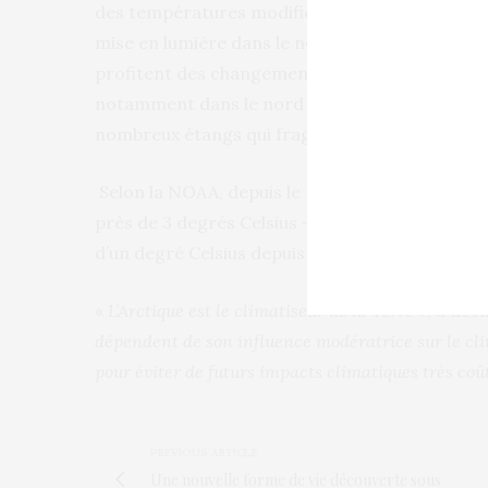
des températures modifie les écosystèmes de l’
mise en lumière dans le nouveau rapport : les 
profitent des changements de température po
notamment dans le nord de l’Alaska, modifiant 
nombreux étangs qui fragilisent le pergélisol.
Selon la NOAA, depuis le milieu des années 196
près de 3 degrés Celsius – bien plus que l’au
d’un degré Celsius
depuis la fin du XIXe siècle.
«
L’Arctique est le climatiseur de la Terre »
, a déc
dépendent de son influence modératrice sur le cli
pour éviter de futurs impacts climatiques très coût
PREVIOUS ARTICLE
Une nouvelle forme de vie découverte sous