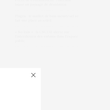
Forêt de Fontainebleau : l’incendie
laisse un paysage de désolation
Plages : le maillot de bain menstruel se
fait une place au soleil
« No kids » : la CNCDH alerte sur
l’interdiction des enfants dans l’espace
public