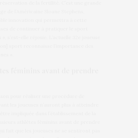
éservation de la fertilité. C’est une grande
image de l’Américaine Sloane Stephens,
able innovation qui permettra à cette
ses de continuer à pratiquer le sport
», s’est-elle réjouie. L’actuelle 32e joueuse
[son] sport reconnaisse l’importance des
nes ».
ètes féminins avant de prendre
aison pour réaliser une procédure de
ant les joueuses n’auront plus à atteindre
’être impliquée dans l’établissement de la
lusieurs athlètes féminins avant de prendre
ui fait que les joueuses ne se sentiront pas