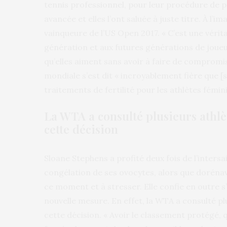
tennis professionnel, pour leur procédure de pr
avancée et elles l’ont saluée à juste titre. À l’
vainqueure de l’US Open 2017. « C’est une vérit
génération et aux futures générations de joueu
qu’elles aiment sans avoir à faire de compromis 
mondiale s’est dit « incroyablement fière que 
traitements de fertilité pour les athlètes fémini
La WTA a consulté plusieurs athl
cette décision
Sloane Stephens a profité deux fois de l’inters
congélation de ses ovocytes, alors que dorénav
ce moment et à stresser. Elle confie en outre s
nouvelle mesure. En effet, la WTA a consulté p
cette décision. « Avoir le classement protégé, q