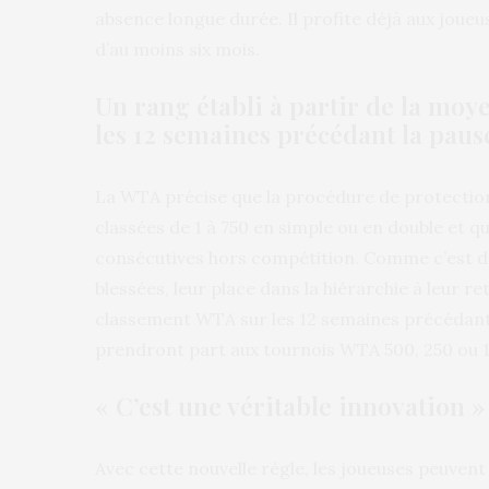
absence longue durée. Il profite déjà aux joueu
d’au moins six mois.
Un rang établi à partir de la mo
les 12 semaines précédant la paus
La WTA précise que la procédure de protection
classées de 1 à 750 en simple ou en double et q
consécutives hors compétition. Comme c’est déj
blessées, leur place dans la hiérarchie à leur r
classement WTA sur les 12 semaines précédant l
prendront part aux tournois WTA 500, 250 ou 1
« C’est une véritable innovation »
Avec cette nouvelle règle, les joueuses peuven