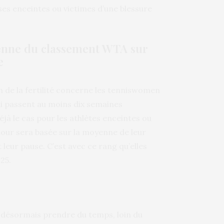
ses enceintes ou victimes d’une blessure
yenne du classement WTA sur
e
 de la fertilité concerne les tenniswomen
ui passent au moins dix semaines
à le cas pour les athlètes enceintes ou
etour sera basée sur la moyenne de leur
eur pause. C’est avec ce rang qu’elles
25.
t désormais prendre du temps, loin du