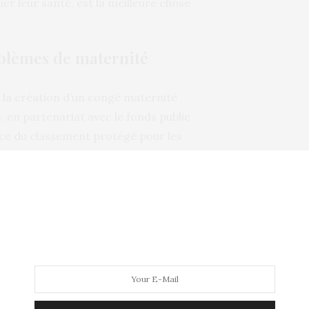
uer leur santé, est la meilleure chose
oblèmes de maternité
la création d’un congé maternité
 en partenariat avec le fonds public
ace du classement protégé pour les
 donc renforcer la pratique du sport
 parfois voir leur fertilité affectée par
use des signes d’aménorrhée (absence de
 la femme. Face à ce problème, la
alternative pour entamer plus tard le projet
,
SPORT ET FERTILITÉ
,
TENNIS