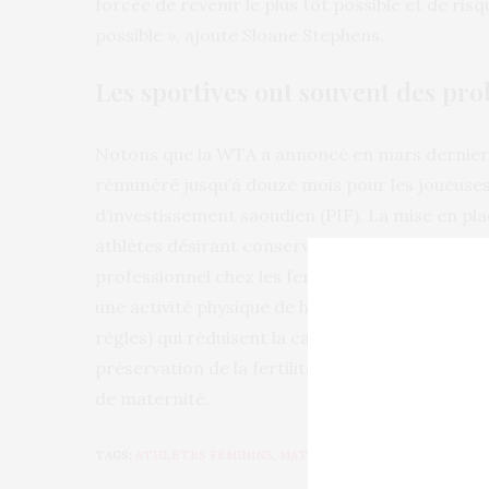
forcée de revenir le plus tôt possible et de risq
possible », ajoute Sloane Stephens.
Les sportives ont souvent des pr
Notons que la WTA a annoncé en mars dernier 
rémunéré jusqu’à douze mois pour les joueuses,
d’investissement saoudien (PIF). La mise en pl
athlètes désirant conserver des ovocytes vient
professionnel chez les femmes. Celles-ci peuvent
une activité physique de haute intensité, à ca
règles) qui réduisent la capacité hormonale de
préservation de la fertilité reste la meilleure 
de maternité.
TAGS:
ATHLÈTES FÉMININS
,
MATERNITÉ
,
OVOCYTES
,
SPORT