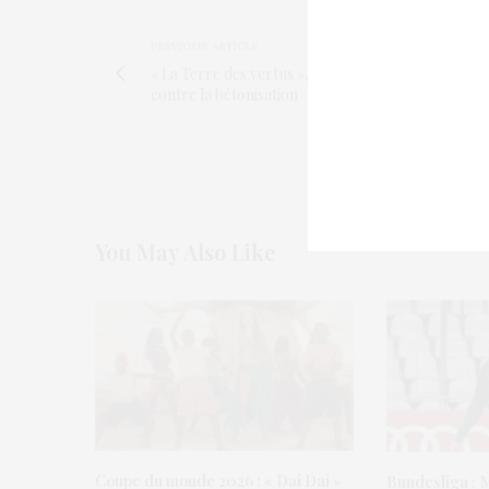
PREVIOUS ARTICLE
« La Terre des vertus », un docu engagé
contre la bétonisation
You May Also Like
Coupe du monde 2026 : « Dai Dai »
Bundesliga : 