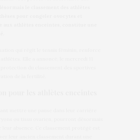
désormais le classement des athlètes
thèses pour congeler ovocytes et
 aux athlètes enceintes, constitue une
é.
tion qui régit le tennis féminin, renforce
thlètes. Elle a annoncé, le mercredi 11
de protection du classement des sportives
ion de la fertilité.
on pour les athlètes enceintes
rant mettre une pause dans leur carrière
yons ou tissu ovarien, pourront désormais
e leur absence. Ce classement protégé est
rver leur ancien classement durant une