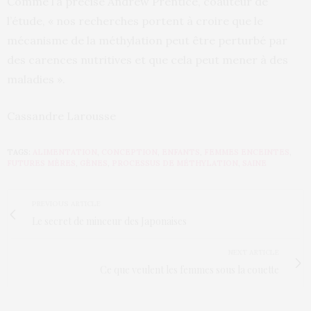
Comme l’a précisé Andrew Prentice, coauteur de
l’étude, « nos recherches portent à croire que le
mécanisme de la méthylation peut être perturbé par
des carences nutritives et que cela peut mener à des
maladies ».
Cassandre Larousse
TAGS:
ALIMENTATION
,
CONCEPTION
,
ENFANTS
,
FEMMES ENCEINTES
,
FUTURES MÈRES
,
GÈNES
,
PROCESSUS DE MÉTHYLATION
,
SAINE
PREVIOUS ARTICLE
Le secret de minceur des Japonaises
NEXT ARTICLE
Ce que veulent les femmes sous la couette