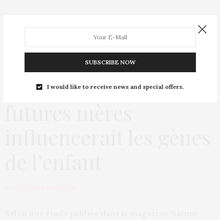
L’OEIL DE MÉTROP’
6 MAI 2014
SUBSCRIBE NOW
L’alimentation des
I would like to receive news and special offers.
futures mères
influencerait les gènes
de l’enfant
by
CASSANDRE LAROUSSE
Selon une étude publiée dans le magazine Nature