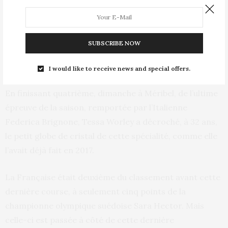
by
METROP
La Française Tessa Worley a fini quatrième du slalom
SUBSCRIBE NOW
géant des finales de Coupe du monde de ski alpin,
dimanche, à Méribel.
I would like to receive news and special offers.
En finissant quatrième, dimanche à Méribel, de l’ultime
épreuve de la saison, remportée par l’Italienne
Federica Brignone, Tessa Worley a décroché, à 32 ans,
le petit globe de cristal de cette spécialité, comme elle
l’avait déjà fait en 2017.
La Française était deuxième du classement avant cette
dernière course, à seulement cinq points de la
championne olympique suédoise Sara Hector. Mais
celle-ci est passée à côté de cette dernière