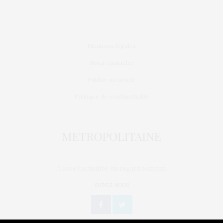
Mentions légales
Nous contacter
Publier un article
Politique de confidentialité
Toute l'actualité, un regard féminin
SUIVEZ-NOUS