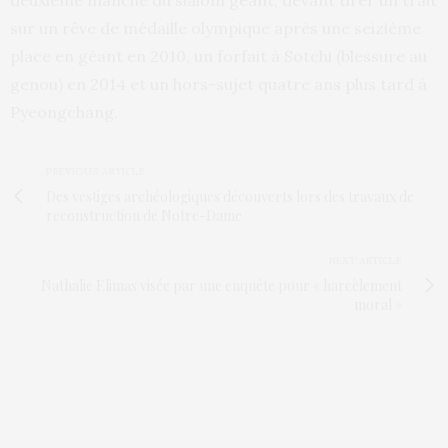
deuxième manche du slalom géant, devant tirer un trait
sur un rêve de médaille olympique après une seizième
place en géant en 2010, un forfait à Sotchi (blessure au
genou) en 2014 et un hors-sujet quatre ans plus tard à
Pyeongchang.
PREVIOUS ARTICLE
Des vestiges archéologiques découverts lors des travaux de
reconstruction de Notre-Dame
NEXT ARTICLE
Nathalie Elimas visée par une enquête pour « harcèlement
moral »