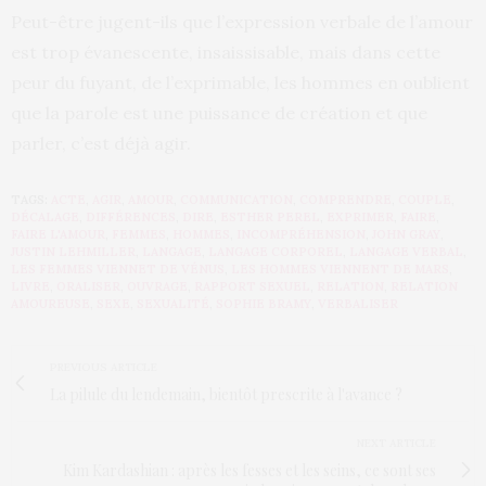
Peut-être jugent-ils que l’expression verbale de l’amour
est trop évanescente, insaissisable, mais dans cette
peur du fuyant, de l’exprimable, les hommes en oublient
que la parole est une puissance de création et que
parler, c’est déjà agir.
TAGS:
ACTE
,
AGIR
,
AMOUR
,
COMMUNICATION
,
COMPRENDRE
,
COUPLE
,
DÉCALAGE
,
DIFFÉRENCES
,
DIRE
,
ESTHER PEREL
,
EXPRIMER
,
FAIRE
,
FAIRE L'AMOUR
,
FEMMES
,
HOMMES
,
INCOMPRÉHENSION
,
JOHN GRAY
,
JUSTIN LEHMILLER
,
LANGAGE
,
LANGAGE CORPOREL
,
LANGAGE VERBAL
,
LES FEMMES VIENNET DE VÉNUS
,
LES HOMMES VIENNENT DE MARS
,
LIVRE
,
ORALISER
,
OUVRAGE
,
RAPPORT SEXUEL
,
RELATION
,
RELATION
AMOUREUSE
,
SEXE
,
SEXUALITÉ
,
SOPHIE BRAMY
,
VERBALISER
PREVIOUS ARTICLE
La pilule du lendemain, bientôt prescrite à l'avance ?
NEXT ARTICLE
Kim Kardashian : après les fesses et les seins, ce sont ses