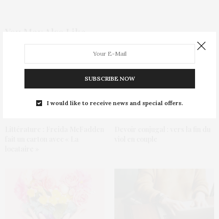
You May Also Like
SUBSCRIBE NOW
I would like to receive news and special offers.
Littérature : Freida McFadden
Devoir conjugal : vers la fin du
fait un carton avec « La
viol en couple
locataire »