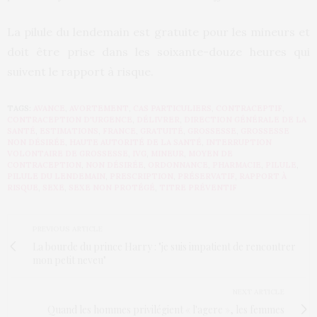
La pilule du lendemain est gratuite pour les mineurs et
doit être prise dans les soixante-douze heures qui
suivent le rapport à risque.
TAGS:
AVANCE
,
AVORTEMENT
,
CAS PARTICULIERS
,
CONTRACEPTIF
,
CONTRACEPTION D'URGENCE
,
DÉLIVRER
,
DIRECTION GÉNÉRALE DE LA
SANTÉ
,
ESTIMATIONS
,
FRANCE
,
GRATUITÉ
,
GROSSESSE
,
GROSSESSE
NON DÉSIRÉE
,
HAUTE AUTORITÉ DE LA SANTÉ
,
INTERRUPTION
VOLONTAIRE DE GROSSESSE
,
IVG
,
MINEUR
,
MOYEN DE
CONTRACEPTION
,
NON DÉSIRÉE
,
ORDONNANCE
,
PHARMACIE
,
PILULE
,
PILULE DU LENDEMAIN
,
PRESCRIPTION
,
PRÉSERVATIF
,
RAPPORT À
RISQUE
,
SEXE
,
SEXE NON PROTÉGÉ
,
TITRE PRÉVENTIF
PREVIOUS ARTICLE
La bourde du prince Harry : "je suis impatient de rencontrer
mon petit neveu"
NEXT ARTICLE
Quand les hommes privilégient « l'agere », les femmes