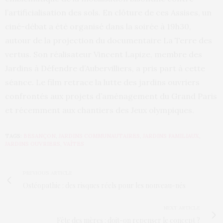
l’artificialisation des sols. En clôture de ces Assises, un
ciné-débat a été organisé dans la soirée à 19h30,
autour de la projection du documentaire La Terre des
vertus. Son réalisateur Vincent Lapize, membre des
Jardins à Défendre d’Aubervilliers, a pris part à cette
séance. Le film retrace la lutte des jardins ouvriers
confrontés aux projets d’aménagement du Grand Paris
et récemment aux chantiers des Jeux olympiques.
TAGS:
BESANÇON
,
JARDINS COMMUNAUTAIRES
,
JARDINS FAMILIAUX
,
JARDINS OUVRIERS
,
VAÎTES
PREVIOUS ARTICLE
Ostéopathie : des risques réels pour les nouveau-nés
NEXT ARTICLE
Fête des mères : doit-on repenser le concept ?