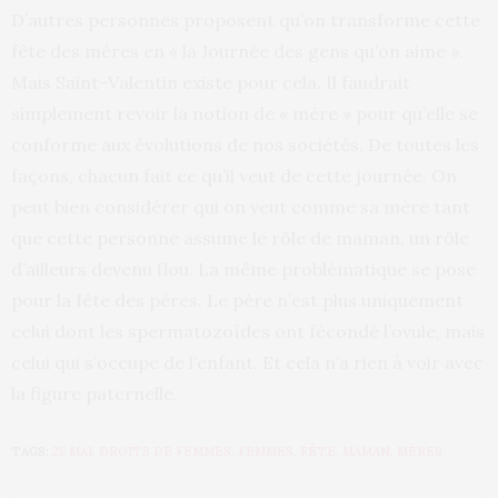
D’autres personnes proposent qu’on transforme cette
fête des mères en « la Journée des gens qu’on aime ».
Mais Saint-Valentin existe pour cela. Il faudrait
simplement revoir la notion de « mère » pour qu’elle se
conforme aux évolutions de nos sociétés. De toutes les
façons, chacun fait ce qu’il veut de cette journée. On
peut bien considérer qui on veut comme sa mère tant
que cette personne assume le rôle de maman, un rôle
d’ailleurs devenu flou. La même problématique se pose
pour la fête des pères. Le père n’est plus uniquement
celui dont les spermatozoïdes ont fécondé l’ovule, mais
celui qui s’occupe de l’enfant. Et cela n’a rien à voir avec
la figure paternelle.
TAGS:
25 MAI
,
DROITS DE FEMMES
,
FEMMES
,
FÊTE
,
MAMAN
,
MÈRES