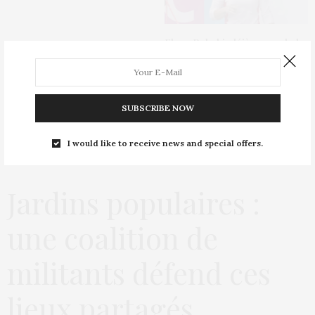
Elnaz Rekabi, déjà un symbole
SUBSCRIBE NOW
I would like to receive news and special offers.
NATURE
10 MAI 2025
Jardins populaires :
une coalition de
militants défend ces
lieux partagés