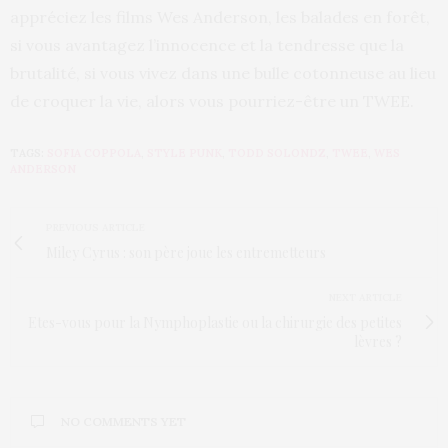
appréciez les films Wes Anderson, les balades en forêt,
si vous avantagez l’innocence et la tendresse que la
brutalité, si vous vivez dans une bulle cotonneuse au lieu
de croquer la vie, alors vous pourriez-être un TWEE.
TAGS:
SOFIA COPPOLA
,
STYLE PUNK
,
TODD SOLONDZ
,
TWEE
,
WES
ANDERSON
PREVIOUS ARTICLE
Miley Cyrus : son père joue les entremetteurs
NEXT ARTICLE
Etes-vous pour la Nymphoplastie ou la chirurgie des petites
lèvres ?
NO COMMENTS YET