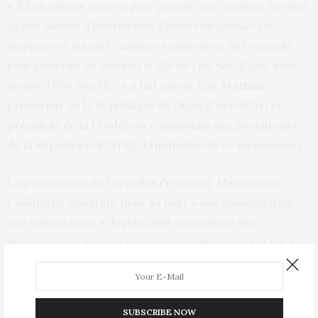
«
Il faut plus de moyens pour pouvoir, par exemple, vérifier
qu’une mesure d’interdiction d’entrer en contact est
respectée et pouvoir s’adapter rapidement, par exemple
pour prescrire un bracelet si elle ne l’est pas. Il faut avoir
moyen d’être réactif…
» a fait savoir Eric Mathais,
procureur de la République de Dijon (Côte-d’Or) et
président de la Conférence nationale des procureurs
de la République (CNPR), à l’initiative de ce mouvement.
La procureure de Versailles (Yvelines), Maryvonne
Caillibotte, constate pour sa part «
une augmentation
très substantielle
» depuis 2019 «
du volume des
procédures en matière de violences conjugales
». Il n’y a
pas forcément plus de violences, mais elles
remontent «
mieux, notamment grâce aux mouvements
#metoo et #balancetonporc [qui] ont libéré la parole
»,
SUBSCRIBE NOW