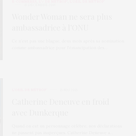
E-COMMÈRES
,
L'♂ DE MÉTROP'
,
L’OEIL DE MÉTROP’
15 DÉCEMBRE 2016
Wonder Woman ne sera plus
ambassadrice à l’ONU
Ce n’est pas une blague, deux mois après sa nomination
comme ambassadrice pour l’émancipation des…
L’OEIL DE MÉTROP’
15 MAI 2015
Catherine Deneuve en froid
avec Dunkerque
Quand on est un personnage célèbre, nos déclarations
ne passent pas inaperçues. Catherine Deneuve a…