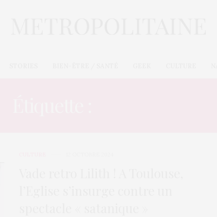
STORIES
BIEN-ÊTRE / SANTÉ
GEEK
CULTURE
N
Étiquette :
POLÉMIQUE
CULTURE
12 OCTOBRE 2024
Vade retro Lilith ! A Toulouse,
l’Eglise s’insurge contre un
spectacle « satanique »