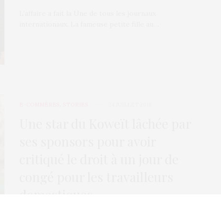
L’affaire a fait la Une de tous les journaux
internationaux. La fameuse petite fille au…
E-COMMÈRES
,
STORIES
24 JUILLET 2018
Une star du Koweït lâchée par
ses sponsors pour avoir
critiqué le droit à un jour de
congé pour les travailleurs
domestiques
Elle s’appelle Sondos Alqattan et son compte