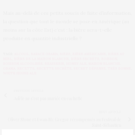
Mais au-delà de ces petits soucis de fuite d’information,
la question que tout le monde se pose en Amérique (au
moins sur la côte Est) c’est : la bière sera-t-elle
produite en quantité industrielle ?
TAGS:
ALCOOL
,
BARACK OBAMA
,
BIÈRE
,
BIÈRE AMÉRICAINE
,
BIÈRE AU
MIEL
,
BIÈRE DE LA MAISON BLANCHE
,
BIÈRE SECRÈTE
,
BOISSON
,
BOISSON ALCOOLISÉE
,
BRASSERIE
,
HONEY ALE
,
MAISON BLANCHE
,
OBAMA
,
RECETTE
,
RECETTE SECRÈTE
,
SECRET DÉFENSE
,
TRÈS BONNE
,
WHITE HOUSE ALE
PREVIOUS ARTICLE
Adèle ne s'est pas mariée en cachette
NEXT ARTICLE
Oliver Stone et Ewan Mc Gregor récompensés au Festival de
Saint-Sébastien