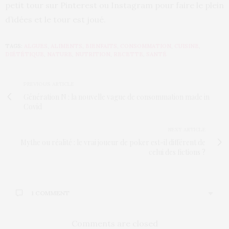
petit tour sur Pinterest ou Instagram pour faire le plein
d’idées et le tour est joué.
TAGS:
ALGUES
,
ALIMENTS
,
BIENFAITS
,
CONSOMMATION
,
CUISINE
,
DIÉTÉTIQUE
,
NATURE
,
NUTRITION
,
RECETTE
,
SANTÉ
PREVIOUS ARTICLE
Génération N : la nouvelle vague de consommation made in
Covid
NEXT ARTICLE
Mythe ou réalité : le vrai joueur de poker est-il différent de
celui des fictions ?
1 COMMENT
Comments are closed