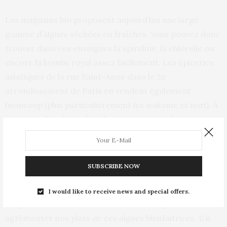
Les magasins bio proposent aujourd’hui une large
gamme d’algues séchées ou fraîches. Vous pouvez donc
trouver dans ces enseignes la spiruline, la chlorelle ou
encore la kombu royal assez facilement. Les épiceries
asiatiques de la rue Saint-Anne dans le 2e
arrondissement de Paris en vendent également
beaucoup (plus particulièrement les wakame et nori). À
noter que les algues fraîches conservent plus
facilement les nutriments.
Comment les déguster ?
SUBSCRIBE NOW
En condiment, en salade, en confectionnant un beurre
I would like to receive news and special offers.
d’algues… les recettes fusent sur la toile pour
agrémenter nos plats de ces algues bienfaitrices. Un