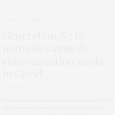
CULTURE
,
L’OEIL DE MÉTROP’
28 SEPTEMBRE 2020
Génération N : la
nouvelle vague de
consommation made
in Covid
by
LA RÉDACTION
On connaissait les millenials, les Générations Y et Z…
mais connaissez-vous la Génération N ? Depuis la
crise du coronavirus, de nouvelles habitudes se sont