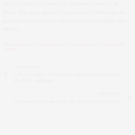
et les résidences séniors. Ils feraient beaucoup de
biens. Mais pour que cela fonctionne, il faudra que les
potentiels bénéficiaires apprécient la compagnie des
chiens…
TAGS:
ANIMAL DE COMPAGNIE
,
EFFET PLACEBO
,
RELATION HOMMES-
CHIENS
PREVIOUS ARTICLE
Vade retro Lilith ! A Toulouse, l’Eglise s’insurge contre un
spectacle « satanique »
NEXT ARTICLE
Tripadvisor ouvre une porte sur Abu Dhabi en plein Paris