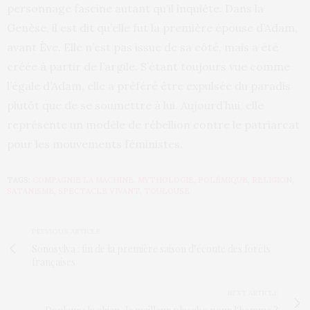
personnage fascine autant qu’il inquiète. Dans la
Genèse, il est dit qu’elle fut la première épouse d’Adam,
avant Ève. Elle n’est pas issue de sa côté, mais a été
créée à partir de l’argile. S’étant toujours vue comme
l’égale d’Adam, elle a préféré être expulsée du paradis
plutôt que de se soumettre à lui. Aujourd’hui, elle
représente un modèle de rébellion contre le patriarcat
pour les mouvements féministes.
TAGS:
COMPAGNIE LA MACHINE
,
MYTHOLOGIE
,
POLÉMIQUE
,
RELIGION
,
SATANISME
,
SPECTACLE VIVANT
,
TOULOUSE
PREVIOUS ARTICLE
Sonosylva : fin de la première saison d’écoute des forêts
françaises
NEXT ARTICLE