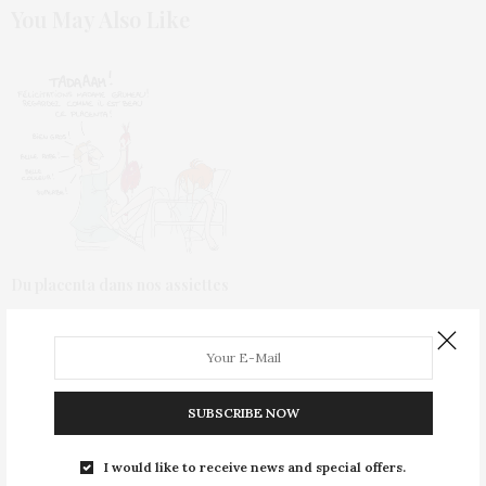
You May Also Like
Du placenta dans nos assiettes
SUBSCRIBE NOW
CULTURE
12 OCTOBRE 2024
I would like to receive news and special offers.