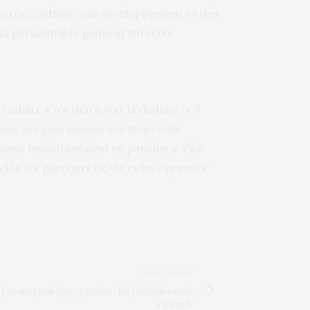
e cortex continue son développement et des
a personnalité peuvent survenir.
 adulte » n’a rien à voir là dedans : «
Il
dulte. Les gens suivent une trajectoire.
nsforme instantanément en papillon
». Ces
elon les parcours de vie et les épreuves
NEXT ARTICLE
Paranormal Investigation : les fantômes sont
éternels