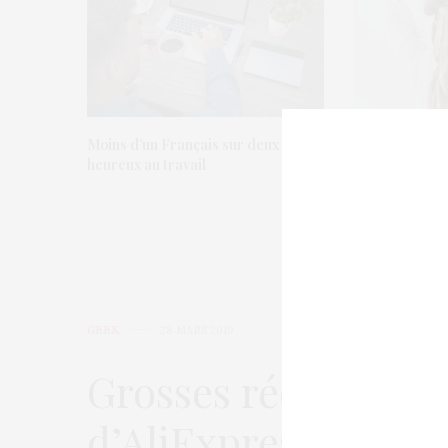
Moins d’un Français sur deux est
L’Oréal crée u
heureux au travail
en coiffure et
GEEK
28 MARS 2019
Grosses réductions 
d’AliExpress