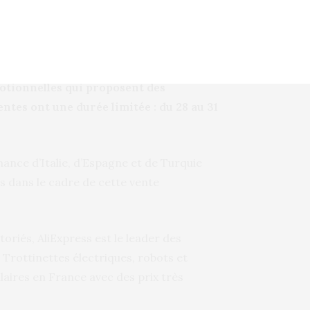
uvième bougie, le spécialiste du e-
otionnelles qui proposent des
entes ont une durée limitée : du 28 au 31
ance d’Italie, d’Espagne et de Turquie
s dans le cadre de cette vente
oriés, AliExpress est le leader des
rottinettes électriques, robots et
laires en France avec des prix très