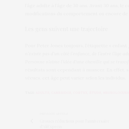
l’âge adulte à l’âge de 30 ans. Avant 30 ans, l
modifications du comportement ou encore de l
Les gens suivent une trajectoire
Pour Peter Jones toujours, l’étiquette « enfant /
n’existe pas d’un côté l’enfance, de l’autre l’âge a
Personne n’aime l’idée d’une chenille qui se tra
résultats sont cependant à nuancer. En effet, s
vécues, cet âge peut varier selon les individus.
TAGS:
ADULTE
,
CAMBRIDGE
,
CORTEX
,
ÉTUDE
,
NEUROLOGUES
PREVIOUS ARTICLE
Grosses réductions pour l'anniversaire
d'AliExpress