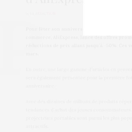
by
LA RÉDACTION
P
our fêter son anniversaire et souffler sa ne
commerce, AliExpress, lance des offres prom
réductions de prix allant jusqu’à -50%. Ces v
mars.
En outre, une large gamme d’articles en proven
sera également présentée pour la première foi
anniversaire.
Avec des dizaines de millions de produits répert
tendances d’achat des jeunes consommateurs. T
projecteurs portables sont parmi les plus popu
attractifs.