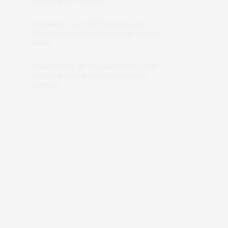
fait une place au soleil
« No kids » : la CNCDH alerte sur
l’interdiction des enfants dans l’espace
public
Feu d’artifice du 14 juillet 2026 : 1 600
drones feront le show dans le ciel
parisien