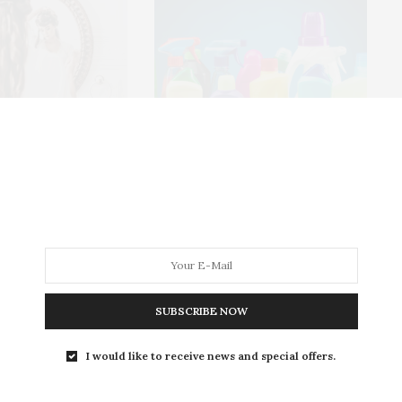
n filière d’excellence
Pesticides : 75% des Français en
 entrepreneuriat
utilisent dans leur propre foyer
SUBSCRIBE NOW
pour l’anniversaire
I would like to receive news and special offers.