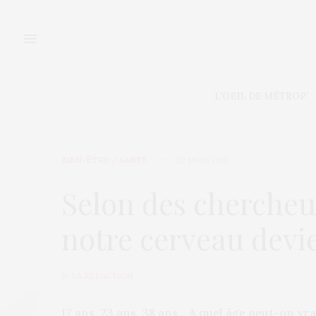
L’OEIL DE MÉTROP’
BIEN-ÊTRE / SANTÉ
28 MARS 2019
Selon des cherche
notre cerveau devie
by
LA RÉDACTION
17 ans, 23 ans, 38 ans… A quel âge peut-on vr