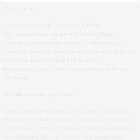
Montmartre.
Le clou du spectacle ? Le retour d’invités
emblématiques qui ont partagé leurs meilleurs
souvenirs, comme Michèle Bernier, Hélène Ségara,
Liane Foly ou encore Élie Semoun. De quoi rappeler que
cette émission est bien plus qu’un simple
divertissement : c’est une vraie madeleine de Proust
télévisuelle.
Vers de nouvelles aventures
Alors, à quoi ressembleront les « Enfants de la télé »
demain ? Une chose est sûre, l’émission n’a pas dit son
dernier mot. Entre la puissance du numérique et l’envie
de continuer à faire rire et rêver, le potentiel reste